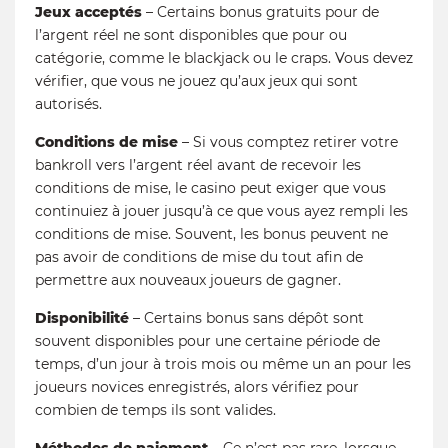
Jeux acceptés
– Certains bonus gratuits pour de
l’argent réel ne sont disponibles que pour ou
catégorie, comme le blackjack ou le craps. Vous devez
vérifier, que vous ne jouez qu’aux jeux qui sont
autorisés.
Conditions de mise
– Si vous comptez retirer votre
bankroll vers l’argent réel avant de recevoir les
conditions de mise, le casino peut exiger que vous
continuiez à jouer jusqu’à ce que vous ayez rempli les
conditions de mise. Souvent, les bonus peuvent ne
pas avoir de conditions de mise du tout afin de
permettre aux nouveaux joueurs de gagner.
Disponibilité
– Certains bonus sans dépôt sont
souvent disponibles pour une certaine période de
temps, d’un jour à trois mois ou même un an pour les
joueurs novices enregistrés, alors vérifiez pour
combien de temps ils sont valides.