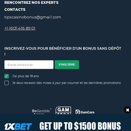
RENCONTREZ NOS EXPERTS
CONTACTS
tipscasinobonus@gmail.com
+1 (613) 416 89 01
INSCRIVEZ-VOUS POUR BÉNÉFICIER D'UN BONUS SANS DÉPÔT
!
S'INSCRIRE
J'ai plus de 18 ans
Je veux recevoir des mises à jour par courriel et les dernières promotions
GPWA Verification