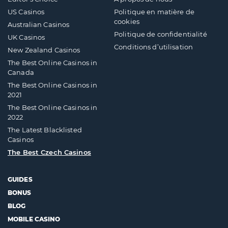
US Casinos
Politique en matière de
cookies
Australian Casinos
Politique de confidentialité
UK Casinos
Conditions d’utilisation
New Zealand Casinos
The Best Online Casinos in
Canada
The Best Online Casinos in
2021
The Best Online Casinos in
2022
The Latest Blacklisted
Casinos
The Best Czech Casinos
GUIDES
BONUS
BLOG
MOBILE CASINO