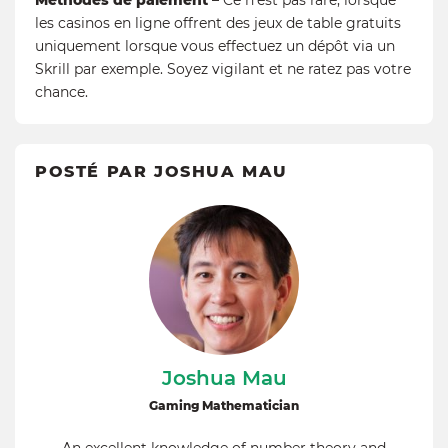
Méthodes de paiement
– Ce n’est pas rare, lorsque
les casinos en ligne offrent des jeux de table gratuits
uniquement lorsque vous effectuez un dépôt via un
Skrill par exemple. Soyez vigilant et ne ratez pas votre
chance.
POSTÉ PAR JOSHUA MAU
Joshua Mau
Gaming Mathematician