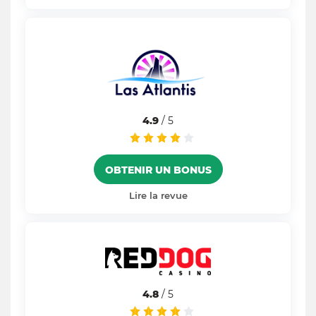
4.9
/ 5
OBTENIR UN BONUS
Lire la revue
4.8
/ 5