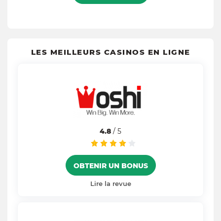
LES MEILLEURS CASINOS EN LIGNE
4.8
/ 5
OBTENIR UN BONUS
Lire la revue