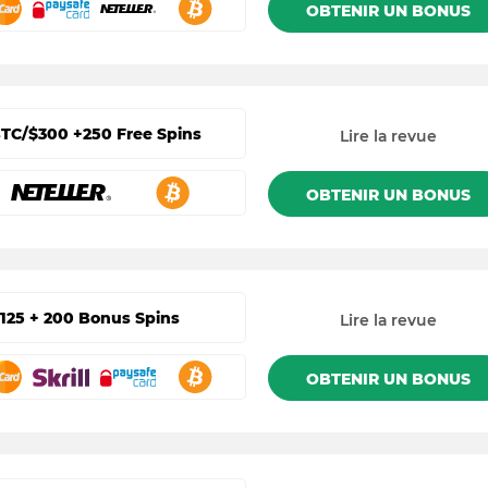
OBTENIR UN BONUS
 BTC/$300 +250 Free Spins
Lire la revue
OBTENIR UN BONUS
125 + 200 Bonus Spins
Lire la revue
OBTENIR UN BONUS