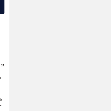
 et
e
 à
e