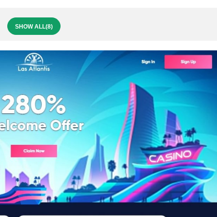
SHOW ALL
(8)