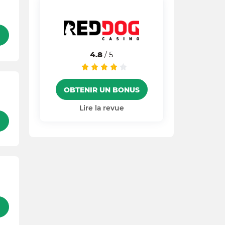
4.8
/ 5
OBTENIR UN BONUS
Lire la revue