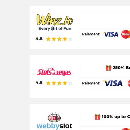
Note globale
Taux de victoire
From:
0
To:
5
From:
0
Paiement:
4.8
250% Bo
4.8
Paiement:
100% up to €