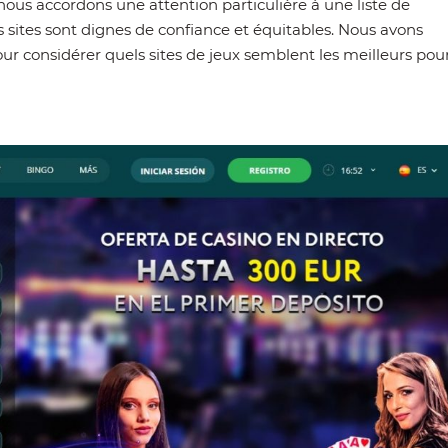
us accordons une attention particulière à une liste de
 sites sont dignes de confiance et équitables. Nous avons
pour considérer quels sites de jeux semblent les meilleurs pou