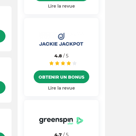
Lire la revue
65
4.8
/ 5
OBTENIR UN BONUS
Lire la revue
4.7
/ 5