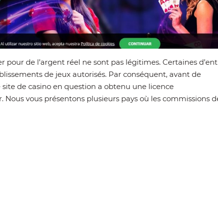
 pour de l’argent réel ne sont pas légitimes. Certaines d’ent
ablissements de jeux autorisés. Par conséquent, avant de
i le site de casino en question a obtenu une licence
r. Nous vous présentons plusieurs pays où les commissions d