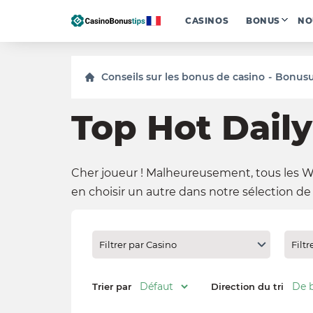
CASINOS
BONUS
NO
Conseils sur les bonus de casino
Bonusu
Top Hot Dail
Cher joueur ! Malheureusement, tous les We
en choisir un autre dans notre sélection de
Trier par
Direction du tri