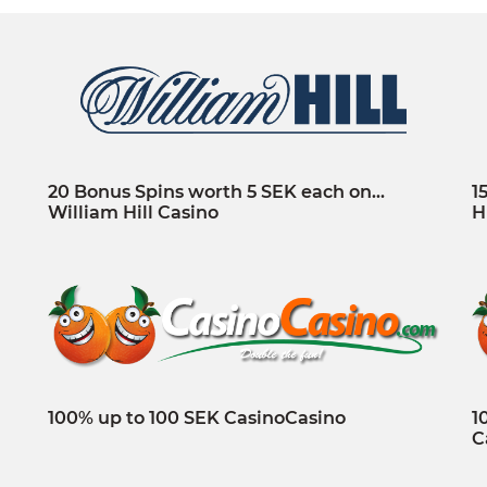
ssement maximum
0
To:
6
20 Bonus Spins worth 5 SEK each on…
1
William Hill Casino
H
100% up to 100 SEK CasinoCasino
1
C