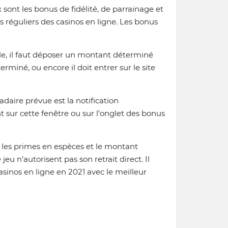
ont les bonus de fidélité, de parrainage et
s réguliers des casinos en ligne. Les bonus
ple, il faut déposer un montant déterminé
miné, ou encore il doit entrer sur le site
aire prévue est la notification
 sur cette fenêtre ou sur l’onglet des bonus
, les primes en espèces et le montant
eu n’autorisent pas son retrait direct. Il
casinos en ligne en 2021 avec le meilleur