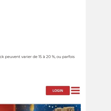
k peuvent varier de 15 à 20 %, ou parfois