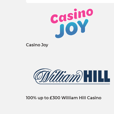
Taux de victoire
Encai
From:
0
To:
100
From:
Casino Joy
100% up to £300 William Hill Casino