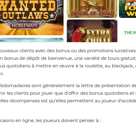
ouveaux clients avec des bonus ou des promotions lucratives 
 un bonus de dépôt de bienvenue, une variété de tours gratui
quotidiens à mettre en œuvre à la roulette, au blackjack, a
x.
 hebdomadaires sont généralement la lettre de présentation
enir les clients pour jouer que d’offrir des bonus quotidien
e telles récompenses est qu’elles permettent au joueur d’accé
sino en ligne, les joueurs doivent penser à :