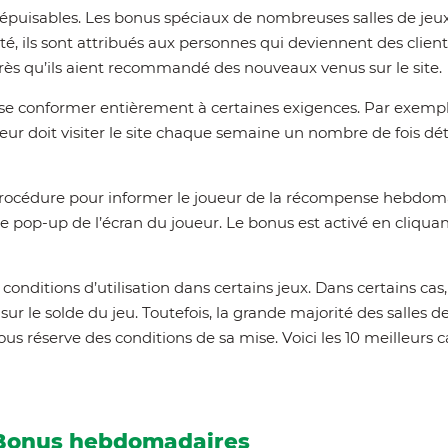
uisables. Les bonus spéciaux de nombreuses salles de jeux s
té, ils sont attribués aux personnes qui deviennent des client
rès qu’ils aient recommandé des nouveaux venus sur le site.
ent se conformer entièrement à certaines exigences. Par exem
ur doit visiter le site chaque semaine un nombre de fois déter
rocédure pour informer le joueur de la récompense hebdomad
pop-up de l’écran du joueur. Le bonus est activé en cliquant
nditions d’utilisation dans certains jeux. Dans certains cas
 le solde du jeu. Toutefois, la grande majorité des salles de j
sous réserve des conditions de sa mise. Voici les 10 meilleurs 
 Bonus hebdomadaires