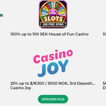
100% up to 100 SEK House of Fun Casino
1
t
25% up to $/€300 / 3000 NOK, 3rd Deposit…
5
Casino Joy
D
AFFICHER PLUS