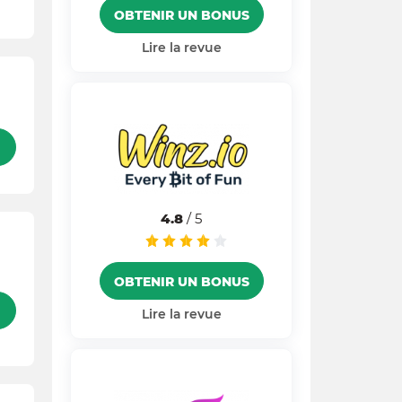
OBTENIR UN BONUS
Lire la revue
65
4.8
/ 5
OBTENIR UN BONUS
Lire la revue