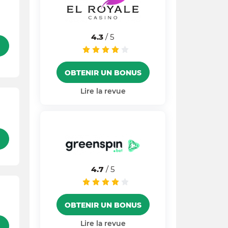
4.3
/ 5
OBTENIR UN BONUS
Lire la revue
4.7
/ 5
OBTENIR UN BONUS
Lire la revue