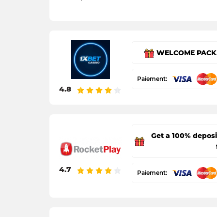
Note globale
Taux de victoire
WELCOME PACKAG
From:
0
To:
5
From:
0
Paiement:
4.8
Get a 100% deposi
4.7
Paiement: