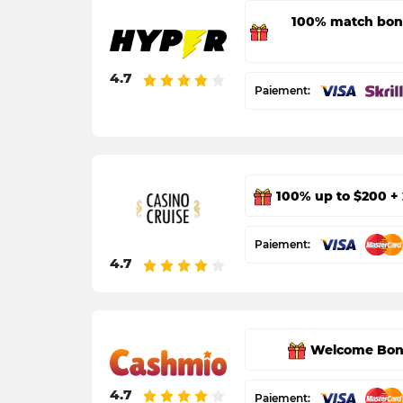
100% match bonus
4.7
Paiement:
100% up to $200 + 
Paiement:
4.7
Welcome Bon
4.7
Paiement: