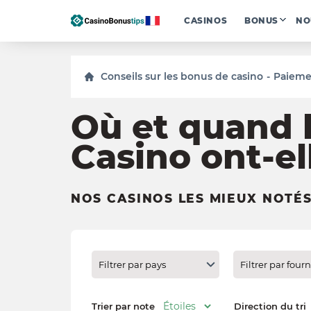
CASINOS
BONUS
NO
Conseils sur les bonus de casino
Paieme
Où et quand l
Casino ont-el
NOS CASINOS LES MIEUX NOTÉ
Trier par note
Direction du tri