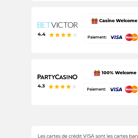
Casino Welcome 
4.4
Paiement:
100% Welcome 
4.3
Paiement:
Les cartes de crédit VISA sont les cartes ban