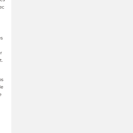
vec
ès
r
t.
os
de
e