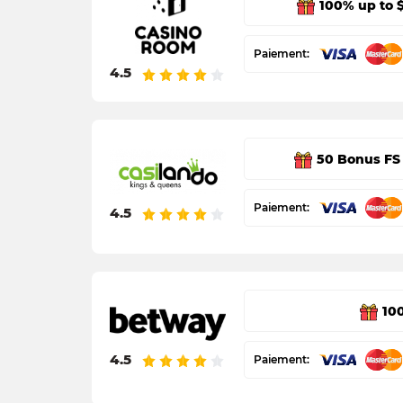
100% up to $
Paiement:
4.5
50 Bonus FS 
Paiement:
4.5
10
4.5
Paiement: