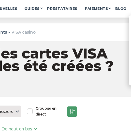
UVELLES
GUIDES
PRESTATAIRES
PAIEMENTS
BLOG
nts
VISA casino
es cartes VISA
les été créées ?
S
Croupier en
direct