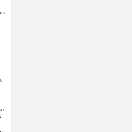
pas
du
on
A
des