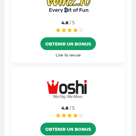
4.8
/ 5
OBTENIR UN BONUS
Lire la revue
4.8
/ 5
OBTENIR UN BONUS