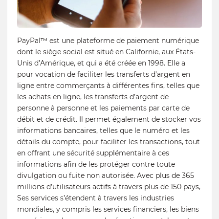
PayPal™ est une plateforme de paiement numérique
dont le siège social est situé en Californie, aux États-
Unis d’Amérique, et qui a été créée en 1998. Elle a
pour vocation de faciliter les transferts d’argent en
ligne entre commerçants à différentes fins, telles que
les achats en ligne, les transferts d’argent de
personne à personne et les paiements par carte de
débit et de crédit. Il permet également de stocker vos
informations bancaires, telles que le numéro et les
détails du compte, pour faciliter les transactions, tout
en offrant une sécurité supplémentaire à ces
informations afin de les protéger contre toute
divulgation ou fuite non autorisée. Avec plus de 365
millions d’utilisateurs actifs à travers plus de 150 pays,
Ses services s’étendent à travers les industries
mondiales, y compris les services financiers, les biens