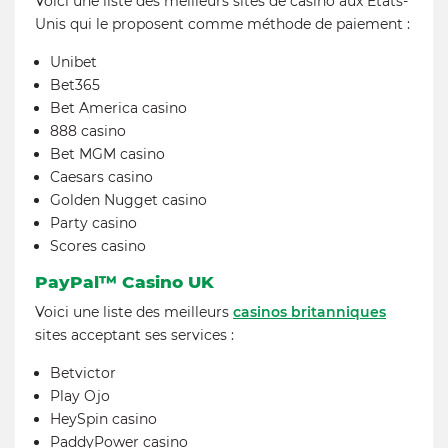
Voici une liste des meilleurs sites de casino aux États-
Unis qui le proposent comme méthode de paiement :
Unibet
Bet365
Bet America casino
888 casino
Bet MGM casino
Caesars casino
Golden Nugget casino
Party casino
Scores casino
PayPal™ Casino UK
Voici une liste des meilleurs
casinos britanniques
sites acceptant ses services :
Betvictor
Play Ojo
HeySpin casino
PaddyPower casino