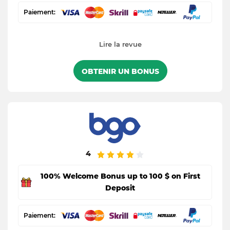
Paiement:
Lire la revue
OBTENIR UN BONUS
4
100% Welcome Bonus up to 100 $ on First
Deposit
Paiement: