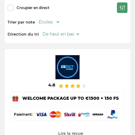
Croupier en direct
Trier par note
Direction du tri
4.8
Note globale
WELCOME PACKAGE UP TO €1500 + 150 FS
From:
To:
Paiement:
Taux de victoire
Lire la revue