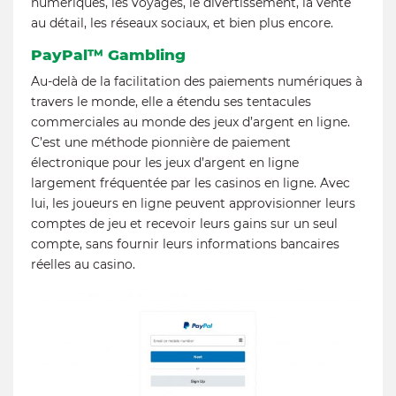
numériques, les voyages, le divertissement, la vente
au détail, les réseaux sociaux, et bien plus encore.
PayPal™ Gambling
Au-delà de la facilitation des paiements numériques à
travers le monde, elle a étendu ses tentacules
commerciales au monde des jeux d’argent en ligne.
C’est une méthode pionnière de paiement
électronique pour les jeux d’argent en ligne
largement fréquentée par les casinos en ligne. Avec
lui, les joueurs en ligne peuvent approvisionner leurs
comptes de jeu et recevoir leurs gains sur un seul
compte, sans fournir leurs informations bancaires
réelles au casino.