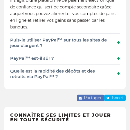
Il s’agit d’une plateforme de paiement électronique
de confiance qui sert de compte secondaire grâce
auquel vous pouvez alimenter vos comptes de paris
en ligne et retirer vos gains sans passer par les
banques.
Puis-je utiliser PayPal™ sur tous les sites de
jeux d'argent ?
PayPal™ est-il sûr ?
Quelle est la rapidité des dépôts et des
retraits via PayPal™ ?
Partager
Tweet
CONNAÎTRE SES LIMITES ET JOUER
EN TOUTE SÉCURITÉ