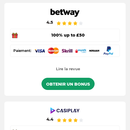
4.5
100% up to £50
Paiement:
Lire la revue
OBTENIR UN BONUS
4.4