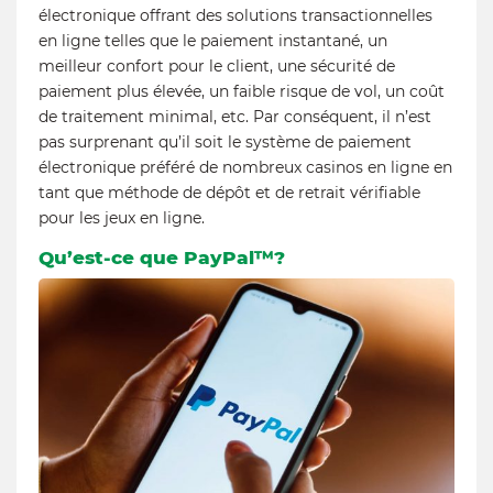
électronique offrant des solutions transactionnelles
en ligne telles que le paiement instantané, un
meilleur confort pour le client, une sécurité de
paiement plus élevée, un faible risque de vol, un coût
de traitement minimal, etc. Par conséquent, il n’est
pas surprenant qu’il soit le système de paiement
électronique préféré de nombreux casinos en ligne en
tant que méthode de dépôt et de retrait vérifiable
pour les jeux en ligne.
Qu’est-ce que PayPal™?