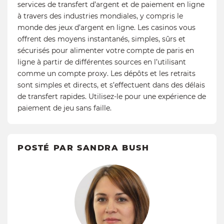
services de transfert d’argent et de paiement en ligne
à travers des industries mondiales, y compris le
monde des jeux d’argent en ligne. Les casinos vous
offrent des moyens instantanés, simples, sûrs et
sécurisés pour alimenter votre compte de paris en
ligne à partir de différentes sources en l’utilisant
comme un compte proxy. Les dépôts et les retraits
sont simples et directs, et s’effectuent dans des délais
de transfert rapides. Utilisez-le pour une expérience de
paiement de jeu sans faille.
POSTÉ PAR SANDRA BUSH