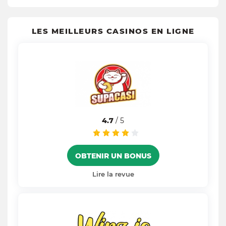
LES MEILLEURS CASINOS EN LIGNE
4.7
/ 5
OBTENIR UN BONUS
Lire la revue