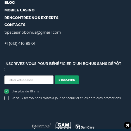
BLOG
MOBILE CASINO
RENCONTREZ NOS EXPERTS
CONTACTS
tipscasinobonus@gmail.com
+1 (613) 416 89 01
INSCRIVEZ-VOUS POUR BÉNÉFICIER D'UN BONUS SANS DÉPÔT
!
S'INSCRIRE
J'ai plus de 18 ans
Je veux recevoir des mises à jour par courriel et les dernières promotions