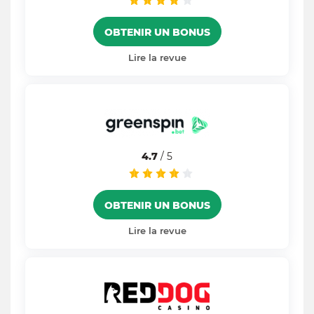
OBTENIR UN BONUS
Lire la revue
4.7
/ 5
OBTENIR UN BONUS
Lire la revue