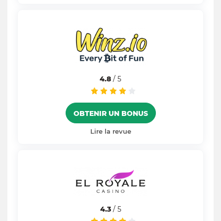
4.8
/ 5
OBTENIR UN BONUS
Lire la revue
4.3
/ 5