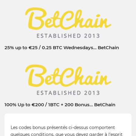
25% up to €25 / 0.25 BTC Wednesdays… BetChain
100% Up to €200 / 1BTC + 200 Bonus… BetChain
Les codes bonus présentés ci-dessus comportent
quelques conditions, que vous devez garder à l’esprit