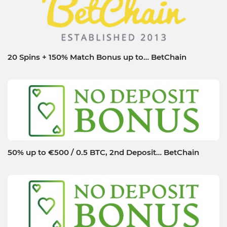
​​20 Spins + 150% Match Bonus up to… BetChain
50% up to €500 / 0.5 BTC, 2nd Deposit… BetChain