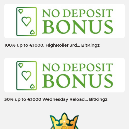
100% up to €1000, HighRoller 3rd… BitKingz
30% up to €1000 Wednesday Reload… BitKingz