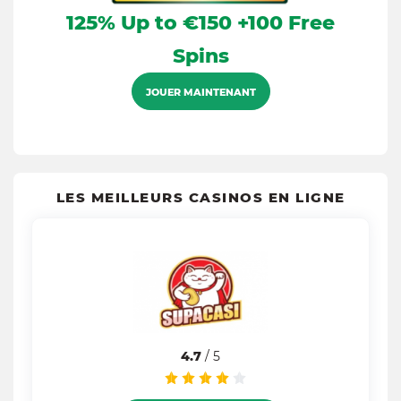
125% Up to €150 +100 Free
Spins
JOUER MAINTENANT
LES MEILLEURS CASINOS EN LIGNE
4.7
/ 5