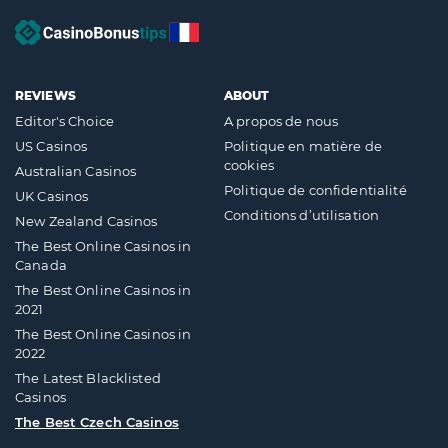
REVIEWS
ABOUT
Editor's Choice
A propos de nous
US Casinos
Politique en matière de
cookies
Australian Casinos
Politique de confidentialité
UK Casinos
Conditions d’utilisation
New Zealand Casinos
The Best Online Casinos in
Canada
The Best Online Casinos in
2021
The Best Online Casinos in
2022
The Latest Blacklisted
Casinos
The Best Czech Casinos