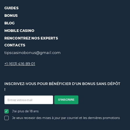
GUIDES
BONUS
BLOG
MOBILE CASINO
RENCONTREZ NOS EXPERTS
CONTACTS
tipscasinobonus@gmail.com
+1 (613) 416 89 01
INSCRIVEZ-VOUS POUR BÉNÉFICIER D'UN BONUS SANS DÉPÔT
!
S'INSCRIRE
J'ai plus de 18 ans
Je veux recevoir des mises à jour par courriel et les dernières promotions