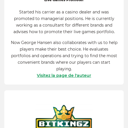
Started his carrier as a casino dealer and was
promoted to managerial positions. He is currently
working as a consultant for different brands and
advises how to promote their live games portfolio.
Now George Hansen also collaborates with us to help
players make their best choice. He evaluates
portfolios and operations and trying to find the most
convenient brands where our players can start
playing.
Visitez la page de l'auteur