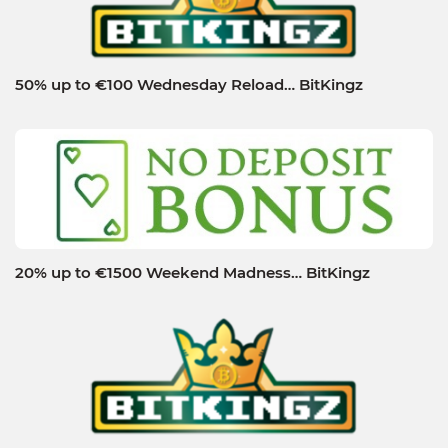
50% up to €100 Wednesday Reload… BitKingz
20% up to €1500 Weekend Madness… BitKingz