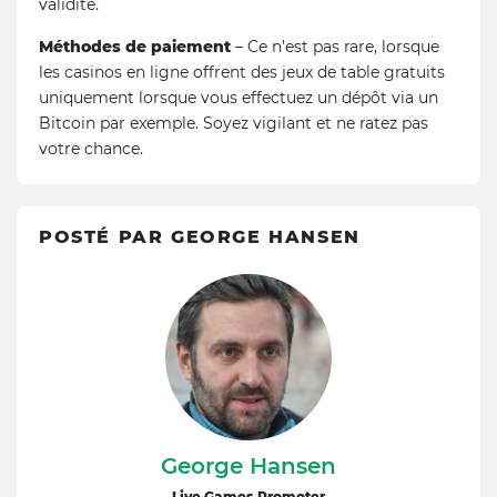
validité.
Méthodes de paiement
– Ce n’est pas rare, lorsque
les casinos en ligne offrent des jeux de table gratuits
uniquement lorsque vous effectuez un dépôt via un
Bitcoin par exemple. Soyez vigilant et ne ratez pas
votre chance.
POSTÉ PAR GEORGE HANSEN
George Hansen
Live Games Promoter