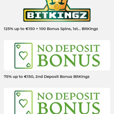
125% up to €150 + 100 Bonus Spins, 1st… BitKingz
75% up to €150, 2nd Deposit Bonus BitKingz