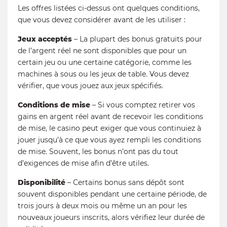
Les offres listées ci-dessus ont quelques conditions,
que vous devez considérer avant de les utiliser :
Jeux acceptés
– La plupart des bonus gratuits pour
de l’argent réel ne sont disponibles que pour un
certain jeu ou une certaine catégorie, comme les
machines à sous ou les jeux de table. Vous devez
vérifier, que vous jouez aux jeux spécifiés.
Conditions de mise
– Si vous comptez retirer vos
gains en argent réel avant de recevoir les conditions
de mise, le casino peut exiger que vous continuiez à
jouer jusqu’à ce que vous ayez rempli les conditions
de mise. Souvent, les bonus n’ont pas du tout
d’exigences de mise afin d’être utiles.
Disponibilité
– Certains bonus sans dépôt sont
souvent disponibles pendant une certaine période, de
trois jours à deux mois ou même un an pour les
nouveaux joueurs inscrits, alors vérifiez leur durée de