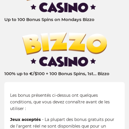
Up to 100 Bonus Spins on Mondays Bizzo
100% up to €/$100 + 100 Bonus Spins, 1st… Bizzo
Les bonus présentés ci-dessus ont quelques
conditions, que vous devez connaître avant de les
utiliser :
Jeux acceptés
- La plupart des bonus gratuits pour
de l'argent réel ne sont disponibles que pour un