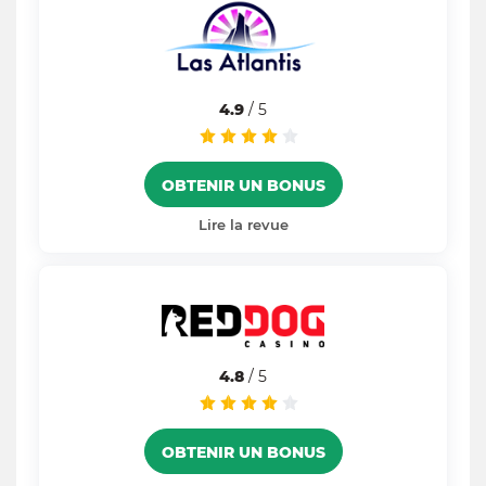
4.9
/ 5
OBTENIR UN BONUS
Lire la revue
4.8
/ 5
OBTENIR UN BONUS