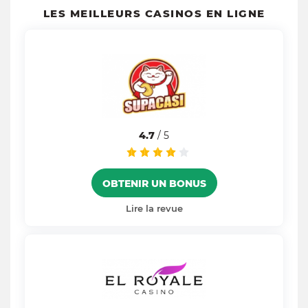
LES MEILLEURS CASINOS EN LIGNE
4.7
/ 5
OBTENIR UN BONUS
Lire la revue