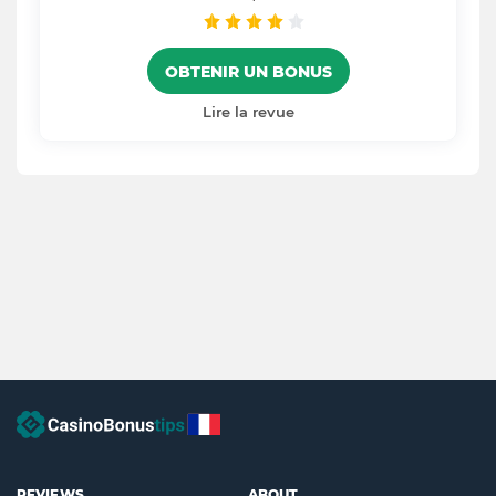
OBTENIR UN BONUS
Lire la revue
REVIEWS
ABOUT