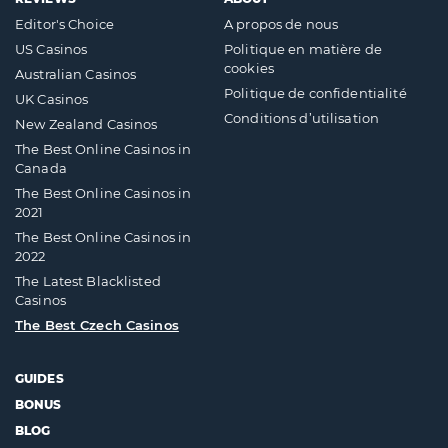
Editor's Choice
A propos de nous
US Casinos
Politique en matière de
cookies
Australian Casinos
Politique de confidentialité
UK Casinos
Conditions d’utilisation
New Zealand Casinos
The Best Online Casinos in
Canada
The Best Online Casinos in
2021
The Best Online Casinos in
2022
The Latest Blacklisted
Casinos
The Best Czech Casinos
GUIDES
BONUS
BLOG