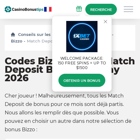
RECHERCHE
Conseils sur les bonus de casino
Bonusuri
Bizzo
Match Deposit Bonus
Codes Bizzo Casino Match
WELCOME PACKAGE:
150 FREE SPINS + UP TO
Deposit Bonus sur May
$1500
2026
OBTENIR UN BONUS
Cher joueur ! Malheureusement, tous les Match
Deposit de bonus pour ce mois sont déjà partis.
Nous allons les remplir dès que possible. Vous
pouvez en choisir un autre dans notre sélection de
bonus Bizzo :