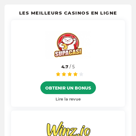
LES MEILLEURS CASINOS EN LIGNE
4.7
/ 5
OBTENIR UN BONUS
Lire la revue