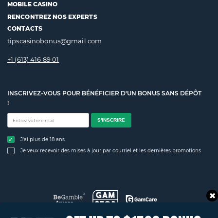
MOBILE CASINO
RENCONTREZ NOS EXPERTS
CONTACTS
tipscasinobonus@gmail.com
+1 (613) 416 89 01
INSCRIVEZ-VOUS POUR BÉNÉFICIER D'UN BONUS SANS DÉPÔT
!
S'INSCRIRE
J'ai plus de 18 ans
Je veux recevoir des mises à jour par courriel et les dernières promotions