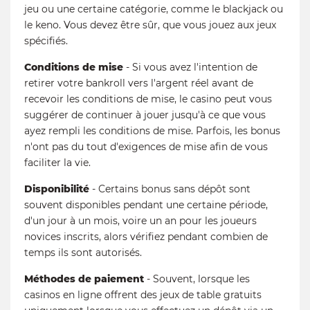
jeu ou une certaine catégorie, comme le blackjack ou
le keno. Vous devez être sûr, que vous jouez aux jeux
spécifiés.
Conditions de mise
- Si vous avez l'intention de
retirer votre bankroll vers l'argent réel avant de
recevoir les conditions de mise, le casino peut vous
suggérer de continuer à jouer jusqu'à ce que vous
ayez rempli les conditions de mise. Parfois, les bonus
n'ont pas du tout d'exigences de mise afin de vous
faciliter la vie.
Disponibilité
- Certains bonus sans dépôt sont
souvent disponibles pendant une certaine période,
d'un jour à un mois, voire un an pour les joueurs
novices inscrits, alors vérifiez pendant combien de
temps ils sont autorisés.
Méthodes de paiement
- Souvent, lorsque les
casinos en ligne offrent des jeux de table gratuits