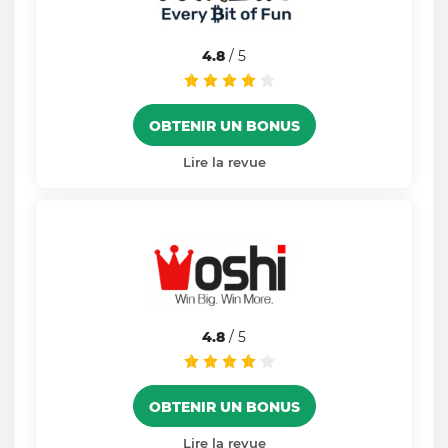
4.8
/ 5
OBTENIR UN BONUS
Lire la revue
4.8
/ 5
OBTENIR UN BONUS
Lire la revue