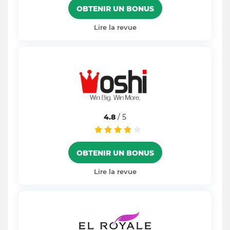
OBTENIR UN BONUS
Lire la revue
4.8
/ 5
OBTENIR UN BONUS
Lire la revue