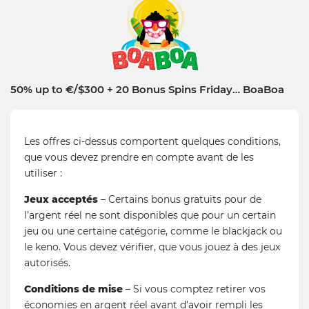
50% up to €/$300 + 20 Bonus Spins Friday… BoaBoa
Les offres ci-dessus comportent quelques conditions,
que vous devez prendre en compte avant de les
utiliser :
Jeux acceptés
– Certains bonus gratuits pour de
l’argent réel ne sont disponibles que pour un certain
jeu ou une certaine catégorie, comme le blackjack ou
le keno. Vous devez vérifier, que vous jouez à des jeux
autorisés.
Conditions de mise
– Si vous comptez retirer vos
économies en argent réel avant d’avoir rempli les