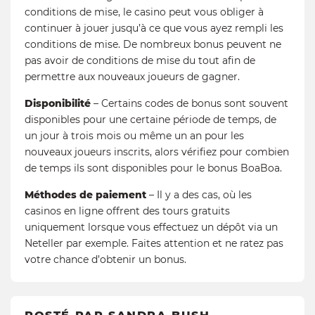
conditions de mise, le casino peut vous obliger à
continuer à jouer jusqu’à ce que vous ayez rempli les
conditions de mise. De nombreux bonus peuvent ne
pas avoir de conditions de mise du tout afin de
permettre aux nouveaux joueurs de gagner.
Disponibilité
– Certains codes de bonus sont souvent
disponibles pour une certaine période de temps, de
un jour à trois mois ou même un an pour les
nouveaux joueurs inscrits, alors vérifiez pour combien
de temps ils sont disponibles pour le bonus BoaBoa.
Méthodes de paiement
– Il y a des cas, où les
casinos en ligne offrent des tours gratuits
uniquement lorsque vous effectuez un dépôt via un
Neteller par exemple. Faites attention et ne ratez pas
votre chance d’obtenir un bonus.