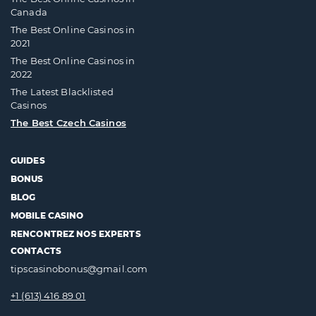
Canada
The Best Online Casinos in
2021
The Best Online Casinos in
2022
The Latest Blacklisted
Casinos
The Best Czech Casinos
GUIDES
BONUS
BLOG
MOBILE CASINO
RENCONTREZ NOS EXPERTS
CONTACTS
tipscasinobonus@gmail.com
+1 (613) 416 89 01