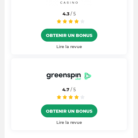
4.3
/ 5
OBTENIR UN BONUS
Lire la revue
4.7
/ 5
OBTENIR UN BONUS
Lire la revue