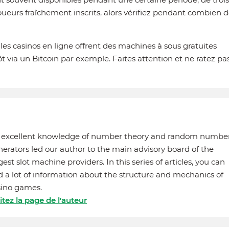
oueurs fraîchement inscrits, alors vérifiez pendant combien 
les casinos en ligne offrent des machines à sous gratuites
via un Bitcoin par exemple. Faites attention et ne ratez pa
 excellent knowledge of number theory and random numbe
erators led our author to the main advisory board of the
gest slot machine providers. In this series of articles, you can
d a lot of information about the structure and mechanics of
sino games.
itez la page de l'auteur