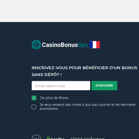
INSCRIVEZ-VOUS POUR BÉNÉFICIER D'UN BONUS
SANS DÉPÔT !
S'INSCRIRE
J'ai plus de 18 ans
Je veux recevoir des mises à jour par courriel et les dernières
promotions