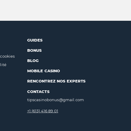
GUIDES
BONUS
 cookies
BLOG
lité
MOBILE CASINO
RENCONTREZ NOS EXPERTS
CONTACTS
tipscasinobonus@gmail.com
+1 (613) 416 89 01