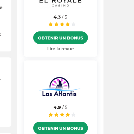
de
4.3
/ 5
s
OBTENIR UN BONUS
Lire la revue
r
4.9
/ 5
OBTENIR UN BONUS