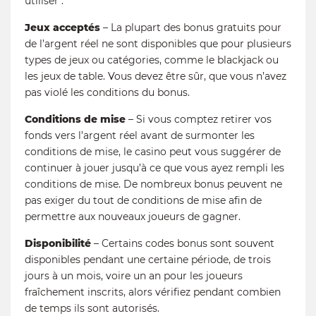
utiliser :
Jeux acceptés
– La plupart des bonus gratuits pour
de l’argent réel ne sont disponibles que pour plusieurs
types de jeux ou catégories, comme le blackjack ou
les jeux de table. Vous devez être sûr, que vous n’avez
pas violé les conditions du bonus.
Conditions de mise
– Si vous comptez retirer vos
fonds vers l’argent réel avant de surmonter les
conditions de mise, le casino peut vous suggérer de
continuer à jouer jusqu’à ce que vous ayez rempli les
conditions de mise. De nombreux bonus peuvent ne
pas exiger du tout de conditions de mise afin de
permettre aux nouveaux joueurs de gagner.
Disponibilité
– Certains codes bonus sont souvent
disponibles pendant une certaine période, de trois
jours à un mois, voire un an pour les joueurs
fraîchement inscrits, alors vérifiez pendant combien
de temps ils sont autorisés.