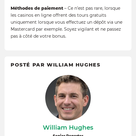
Méthodes de paiement
– Ce n’est pas rare, lorsque
les casinos en ligne offrent des tours gratuits
uniquement lorsque vous effectuez un dépôt via une
Mastercard par exemple. Soyez vigilant et ne passez
pas à côté de votre bonus.
POSTÉ PAR WILLIAM HUGHES
William Hughes
Senior Reporter