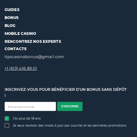
GUIDES
BONUS
BLOG
MOBILE CASINO
RENCONTREZ NOS EXPERTS
CONTACTS
tipscasinobonus@gmail.com
+1 (613) 416 89 01
INSCRIVEZ-VOUS POUR BÉNÉFICIER D'UN BONUS SANS DÉPÔT
!
S'INSCRIRE
J'ai plus de 18 ans
Je veux recevoir des mises à jour par courriel et les dernières promotions