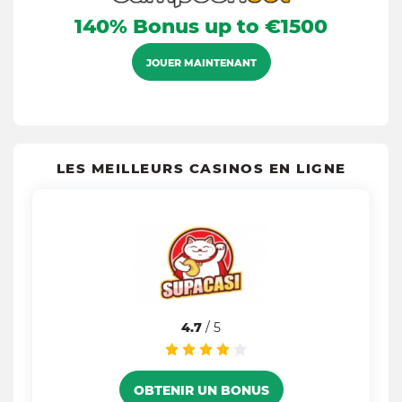
140% Bonus up to €1500
JOUER MAINTENANT
LES MEILLEURS CASINOS EN LIGNE
4.7
/ 5
OBTENIR UN BONUS