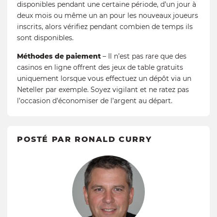
disponibles pendant une certaine période, d’un jour à
deux mois ou même un an pour les nouveaux joueurs
inscrits, alors vérifiez pendant combien de temps ils
sont disponibles.
Méthodes de paiement
– Il n’est pas rare que des
casinos en ligne offrent des jeux de table gratuits
uniquement lorsque vous effectuez un dépôt via un
Neteller par exemple. Soyez vigilant et ne ratez pas
l’occasion d’économiser de l’argent au départ.
POSTÉ PAR RONALD CURRY