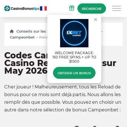
RECHERCHE
Conseils sur les bonus de casino
Bonusuri
Campeonbet
Reload Bonus
Codes Campeonbet
WELCOME PACKAGE:
150 FREE SPINS + UP TO
Casino Reload Bonus sur
$1500
May 2026
OBTENIR UN BONUS
Cher joueur ! Malheureusement, tous les Reload de
bonus pour ce mois sont déjà partis. Nous allons les
remplir dès que possible. Vous pouvez en choisir un
autre dans notre sélection de bonus Campeonbet :