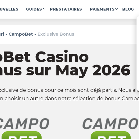
UVELLES
GUIDES
PRESTATAIRES
PAIEMENTS
BLOG
ri
CampoBet
Exclusive Bonus
Bet Casino
nus sur May 2026
clusive de bonus pour ce mois sont déjà partis. Nous al
 en choisir un autre dans notre sélection de bonus Camp