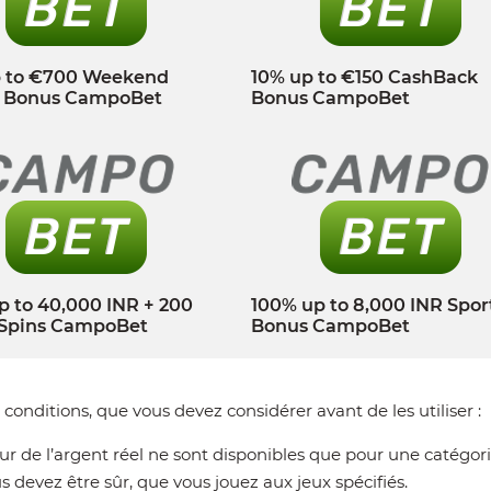
 to €700 Weekend
10% up to €150 CashBack
d Bonus CampoBet
Bonus CampoBet
p to 40,000 INR + 200
100% up to 8,000 INR Spor
Spins CampoBet
Bonus CampoBet
onditions, que vous devez considérer avant de les utiliser :
ur de l’argent réel ne sont disponibles que pour une catégori
 devez être sûr, que vous jouez aux jeux spécifiés.