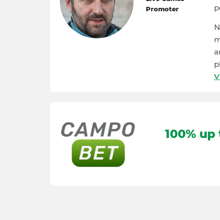
p
Promoter
N
m
a
p
V
100% up 