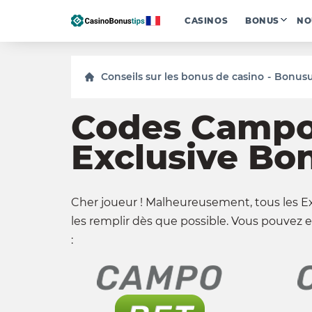
CASINOS
BONUS
NO
Conseils sur les bonus de casino
Bonusu
Codes Campo
Exclusive Bo
Cher joueur ! Malheureusement, tous les Ex
les remplir dès que possible. Vous pouvez
: