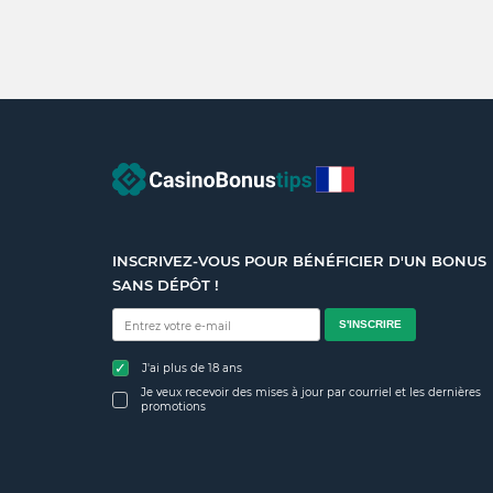
INSCRIVEZ-VOUS POUR BÉNÉFICIER D'UN BONUS
SANS DÉPÔT !
S'INSCRIRE
J'ai plus de 18 ans
Je veux recevoir des mises à jour par courriel et les dernières
promotions