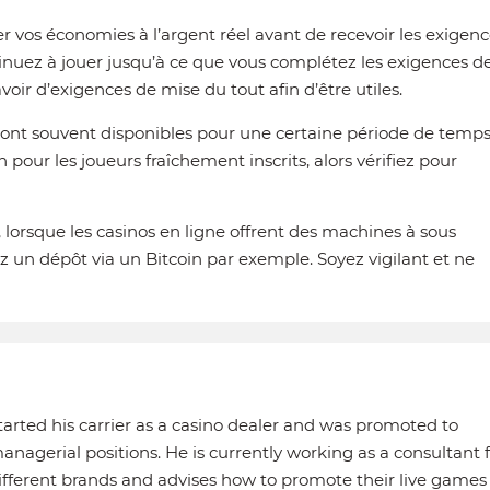
rer vos économies à l’argent réel avant de recevoir les exigen
tinuez à jouer jusqu’à ce que vous complétez les exigences d
r d’exigences de mise du tout afin d’être utiles.
ont souvent disponibles pour une certaine période de temps
our les joueurs fraîchement inscrits, alors vérifiez pour
, lorsque les casinos en ligne offrent des machines à sous
 un dépôt via un Bitcoin par exemple. Soyez vigilant et ne
tarted his carrier as a casino dealer and was promoted to
anagerial positions. He is currently working as a consultant 
ifferent brands and advises how to promote their live games