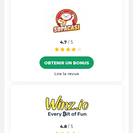
4.7
/ 5
OBTENIR UN BONUS
Lire la revue
4.8
/ 5