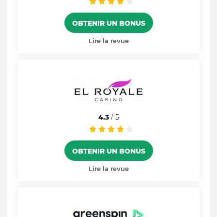
OBTENIR UN BONUS
Lire la revue
4.3
/ 5
OBTENIR UN BONUS
Lire la revue