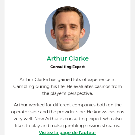
Arthur Clarke
Consulting Expert
Arthur Clarke has gained lots of experience in
Gambling during his life. He evaluates casinos from
the player’s perspective.
Arthur worked for different companies both on the
operator side and the provider side. He knows casinos
very well. Now Arthur is consulting expert who also
likes to play and make gambling session streams.
Visitez la page de l'auteur