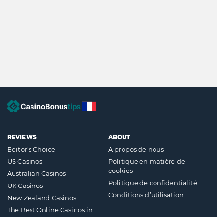
REVIEWS
ABOUT
Editor's Choice
A propos de nous
US Casinos
Politique en matière de
cookies
Australian Casinos
Politique de confidentialité
UK Casinos
Conditions d’utilisation
New Zealand Casinos
The Best Online Casinos in