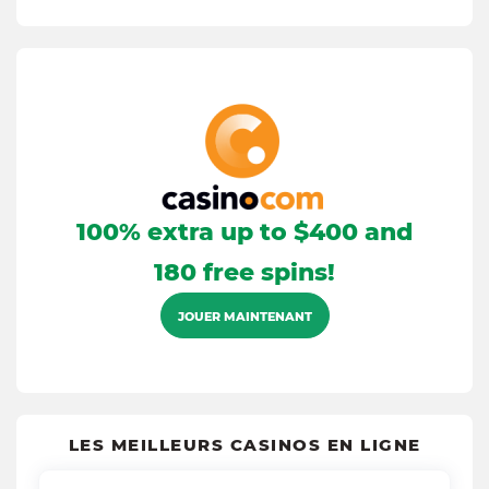
100% extra up to $400 and
180 free spins!
JOUER MAINTENANT
LES MEILLEURS CASINOS EN LIGNE