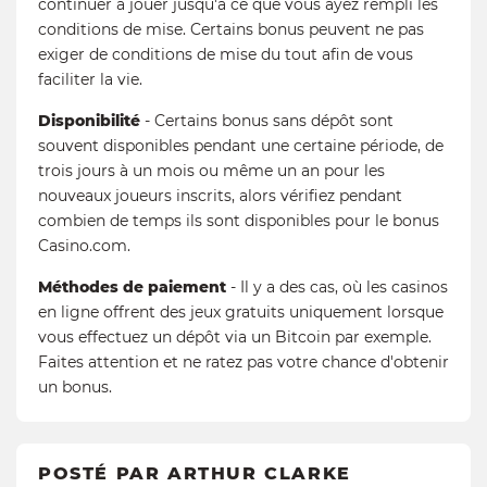
continuer à jouer jusqu'à ce que vous ayez rempli les
conditions de mise. Certains bonus peuvent ne pas
exiger de conditions de mise du tout afin de vous
faciliter la vie.
Disponibilité
- Certains bonus sans dépôt sont
souvent disponibles pendant une certaine période, de
trois jours à un mois ou même un an pour les
nouveaux joueurs inscrits, alors vérifiez pendant
combien de temps ils sont disponibles pour le bonus
Casino.com.
Méthodes de paiement
- Il y a des cas, où les casinos
en ligne offrent des jeux gratuits uniquement lorsque
vous effectuez un dépôt via un Bitcoin par exemple.
Faites attention et ne ratez pas votre chance d'obtenir
un bonus.
POSTÉ PAR ARTHUR CLARKE