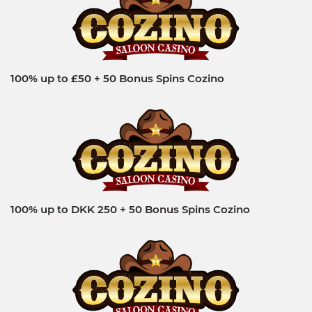
100% up to £50 + 50 Bonus Spins Cozino
100% up to DKK 250 + 50 Bonus Spins Cozino