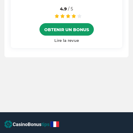
4.9
/ 5
OBTENIR UN BONUS
Lire la revue