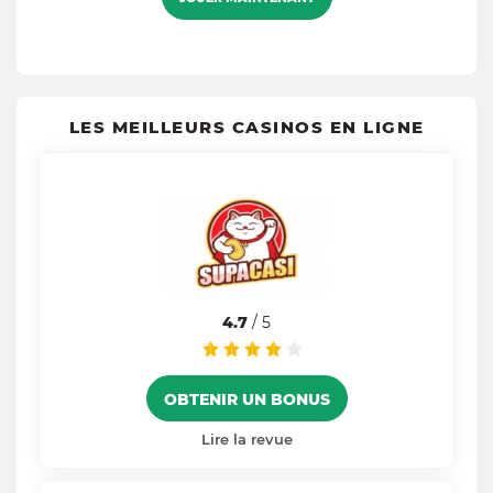
LES MEILLEURS CASINOS EN LIGNE
4.7
/ 5
OBTENIR UN BONUS
Lire la revue