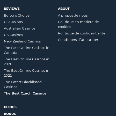
REVIEWS
ABOUT
Editor's Choice
A propos de nous
US Casinos
Politique en matière de
cookies
Australian Casinos
Politique de confidentialité
UK Casinos
Conditions d’utilisation
New Zealand Casinos
The Best Online Casinos in
Canada
The Best Online Casinos in
2021
The Best Online Casinos in
2022
The Latest Blacklisted
Casinos
The Best Czech Casinos
GUIDES
BONUS