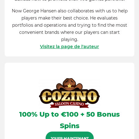
Now George Hansen also collaborates with us to help
players make their best choice. He evaluates
portfolios and operations and trying to find the most
convenient brands where our players can start
playing.
Visitez la page de l'auteur
100% Up to €100 + 50 Bonus
Spins
JOUER MAINTENANT