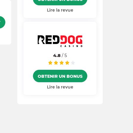
Lire la revue
T
4.8
/ 5
OBTENIR UN BONUS
Lire la revue