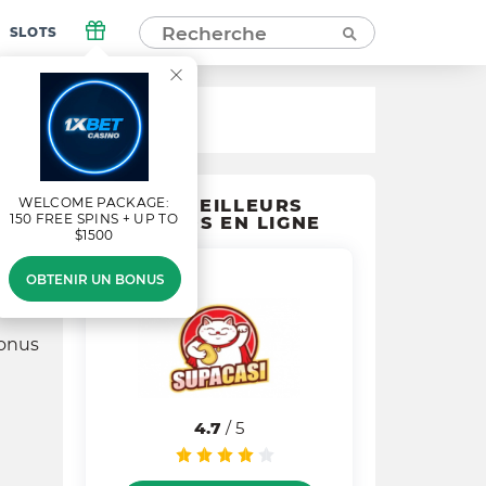
SLOTS
WELCOME PACKAGE:
LES MEILLEURS
150 FREE SPINS + UP TO
CASINOS EN LIGNE
$1500
OBTENIR UN BONUS
bonus
4.7
/ 5