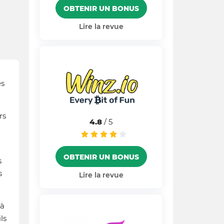
OBTENIR UN BONUS
Lire la revue
es
rs
4.8
/ 5
OBTENIR UN BONUS
s
s
Lire la revue
 à
ls