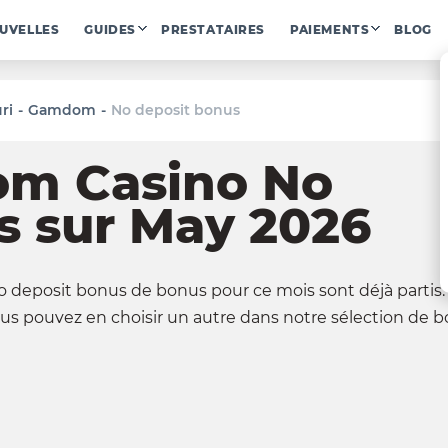
UVELLES
GUIDES
PRESTATAIRES
PAIEMENTS
BLOG
ri
Gamdom
No deposit bonus
m Casino No
s sur May 2026
o deposit bonus de bonus pour ce mois sont déjà partis.
Vous pouvez en choisir un autre dans notre sélection de 