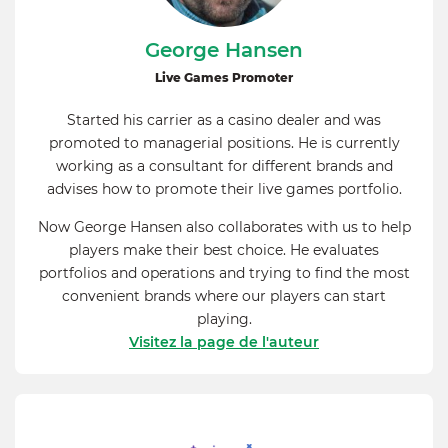
George Hansen
Live Games Promoter
Started his carrier as a casino dealer and was
promoted to managerial positions. He is currently
working as a consultant for different brands and
advises how to promote their live games portfolio.
Now George Hansen also collaborates with us to help
players make their best choice. He evaluates
portfolios and operations and trying to find the most
convenient brands where our players can start
playing.
Visitez la page de l'auteur