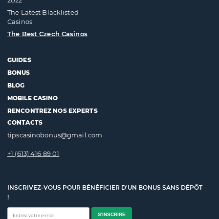
2022
The Latest Blacklisted
Casinos
The Best Czech Casinos
GUIDES
BONUS
BLOG
MOBILE CASINO
RENCONTREZ NOS EXPERTS
CONTACTS
tipscasinobonus@gmail.com
+1 (613) 416 89 01
INSCRIVEZ-VOUS POUR BÉNÉFICIER D'UN BONUS SANS DÉPÔT
!
S'INSCRIRE