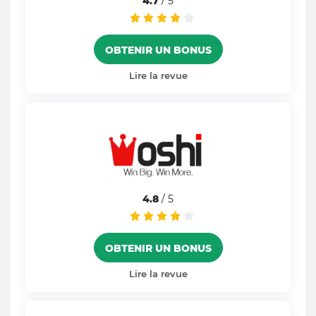
4.7
/ 5
OBTENIR UN BONUS
Lire la revue
4.8
/ 5
OBTENIR UN BONUS
Lire la revue