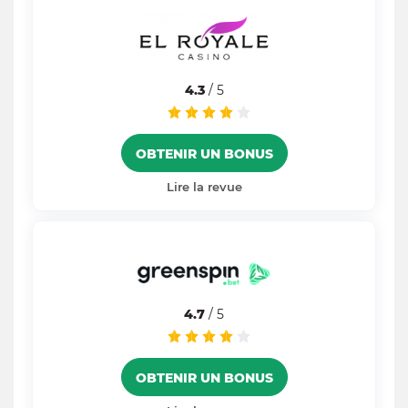
4.3
/ 5
OBTENIR UN BONUS
Lire la revue
4.7
/ 5
OBTENIR UN BONUS