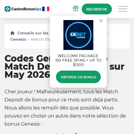
RECHERCHE
Conseils sur les bonus de casino
Bonusuri
Genesis
Match Deposit Bonus
Codes Genesis Casino
WELCOME PACKAGE:
150 FREE SPINS + UP TO
Match Deposit Bonus sur
$1500
May 2026
OBTENIR UN BONUS
Cher joueur ! Malheureusement, tous les Match
Deposit de bonus pour ce mois sont déjà partis.
Nous allons les remplir dès que possible. Vous
pouvez en choisir un autre dans notre sélection de
bonus Genesis :