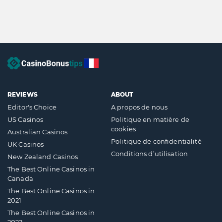
REVIEWS
ABOUT
Editor's Choice
A propos de nous
US Casinos
Politique en matière de
cookies
Australian Casinos
Politique de confidentialité
UK Casinos
Conditions d’utilisation
New Zealand Casinos
The Best Online Casinos in
Canada
The Best Online Casinos in
2021
The Best Online Casinos in