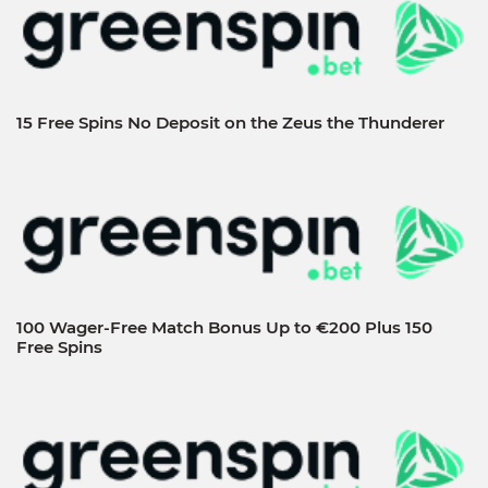
15 Free Spins No Deposit on the Zeus the Thunderer
100 Wager-Free Match Bonus Up to €200 Plus 150
Free Spins