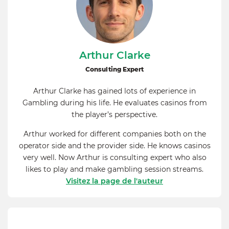
Arthur Clarke
Consulting Expert
Arthur Clarke has gained lots of experience in
Gambling during his life. He evaluates casinos from
the player’s perspective.
Arthur worked for different companies both on the
operator side and the provider side. He knows casinos
very well. Now Arthur is consulting expert who also
likes to play and make gambling session streams.
Visitez la page de l'auteur