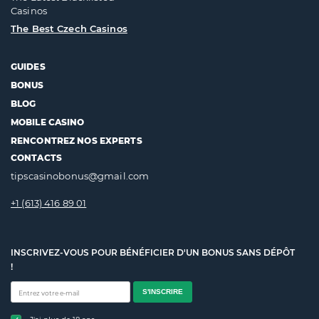
Casinos
The Best Czech Casinos
GUIDES
BONUS
BLOG
MOBILE CASINO
RENCONTREZ NOS EXPERTS
CONTACTS
tipscasinobonus@gmail.com
+1 (613) 416 89 01
INSCRIVEZ-VOUS POUR BÉNÉFICIER D'UN BONUS SANS DÉPÔT
!
S'INSCRIRE