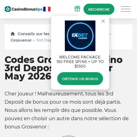
RECHERCHE
Conseils sur les bonus de casino
Bonusuri
Grosvenor
3rd Deposit Bonus
Codes Grosvenor Casino
WELCOME PACKAGE:
150 FREE SPINS + UP TO
3rd Deposit Bonus sur
$1500
May 2026
OBTENIR UN BONUS
Cher joueur ! Malheureusement, tous les 3rd
Deposit de bonus pour ce mois sont déjà partis.
Nous allons les remplir dès que possible. Vous
pouvez en choisir un autre dans notre sélection de
bonus Grosvenor :