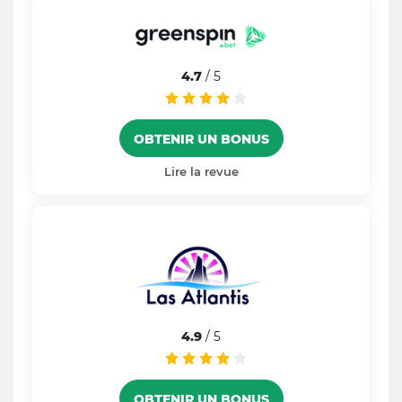
4.7
/ 5
OBTENIR UN BONUS
Lire la revue
4.9
/ 5
OBTENIR UN BONUS