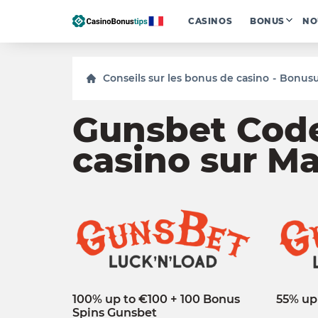
CASINOS
BONUS
NO
Conseils sur les bonus de casino
Bonusu
Gunsbet Code
casino sur M
100% up to €100 + 100 Bonus
55% up
Spins Gunsbet