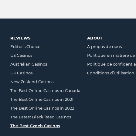
REVIEWS
ABOUT
Editor's Choice
A propos de nous
US Casinos
Politique en matière de
Australian Casinos
Politique de confidentia
UK Casinos
Conditions d’utilisation
New Zealand Casinos
The Best Online Casinos in Canada
The Best Online Casinos in 2021
The Best Online Casinos in 2022
The Latest Blacklisted Casinos
The Best Czech Casinos