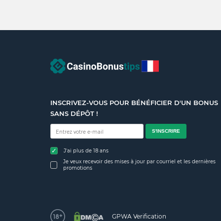
INSCRIVEZ-VOUS POUR BÉNÉFICIER D'UN BONUS
SANS DÉPÔT !
S'INSCRIRE
J'ai plus de 18 ans
Je veux recevoir des mises à jour par courriel et les dernières
promotions
GPWA Verification