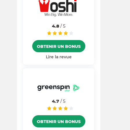
4.8
/ 5
OBTENIR UN BONUS
Lire la revue
4.7
/ 5
OBTENIR UN BONUS