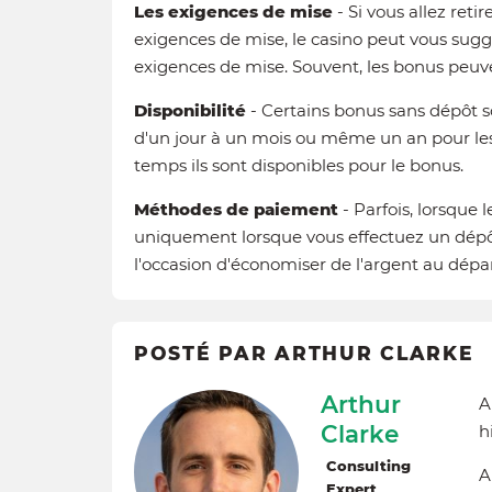
Les exigences de mise
- Si vous allez reti
exigences de mise, le casino peut vous sugg
exigences de mise. Souvent, les bonus peuve
Disponibilité
- Certains bonus sans dépôt s
d'un jour à un mois ou même un an pour les
temps ils sont disponibles pour le bonus.
Méthodes de paiement
- Parfois, lorsque l
uniquement lorsque vous effectuez un dépôt
l'occasion d'économiser de l'argent au dépar
POSTÉ PAR ARTHUR CLARKE
Arthur
A
Clarke
h
Consulting
A
Expert