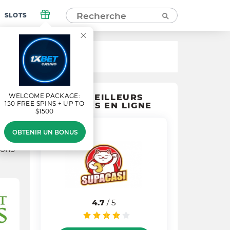
SLOTS
WELCOME PACKAGE:
LES MEILLEURS
150 FREE SPINS + UP TO
CASINOS EN LIGNE
$1500
OBTENIR UN BONUS
lons
4.7
/ 5