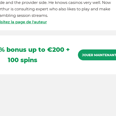
ide and the provider side. He knows casinos very well. Now
rthur is consulting expert who also likes to play and make
ambling session streams.
isitez la page de l'auteur
% bonus up to €200 +
JOUER MAINTENAN
100 spins