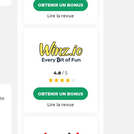
OBTENIR UN BONUS
Lire la revue
4.8
/ 5
OBTENIR UN BONUS
te
Lire la revue