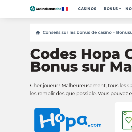
CASINOS
BONUS
NO
Conseils sur les bonus de casino
Bonusu
Codes Hopa 
Bonus sur Ma
Cher joueur ! Malheureusement, tous les Ca
les remplir dès que possible. Vous pouvez e