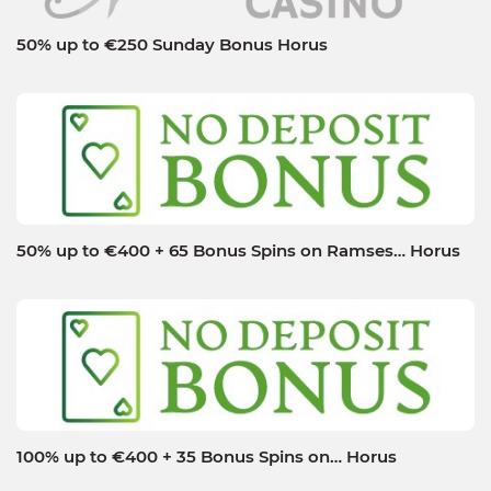
50% up to €250 Sunday Bonus Horus
50% up to €400 + 65 Bonus Spins on Ramses… Horus
100% up to €400 + 35 Bonus Spins on… Horus