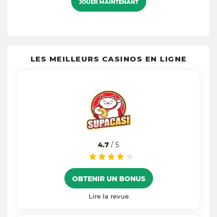
JOUER MAINTENANT
LES MEILLEURS CASINOS EN LIGNE
4.7
/ 5
OBTENIR UN BONUS
Lire la revue