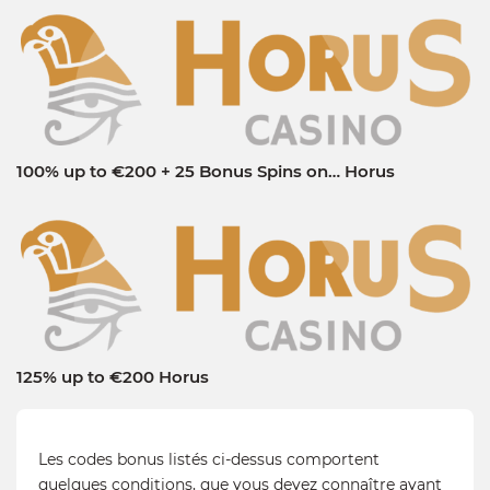
100% up to €200 + 25 Bonus Spins on… Horus
125% up to €200 Horus
Les codes bonus listés ci-dessus comportent
quelques conditions, que vous devez connaître avant