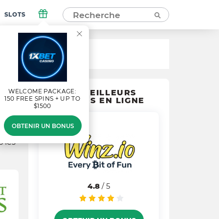
SLOTS
WELCOME PACKAGE:
LES MEILLEURS
150 FREE SPINS + UP TO
CASINOS EN LIGNE
$1500
OBTENIR UN BONUS
 les
4.8
/ 5