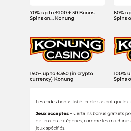
70% up to €100 + 30 Bonus
60% up
Spins on… Konung
Spins 
150% up to €350 (in crypto
100% u
currency) Konung
Spins 
Les codes bonus listés ci-dessus ont quelque
Jeux acceptés
– Certains bonus gratuits po
de jeux ou catégories, comme les machines 
jeux spécifiés.