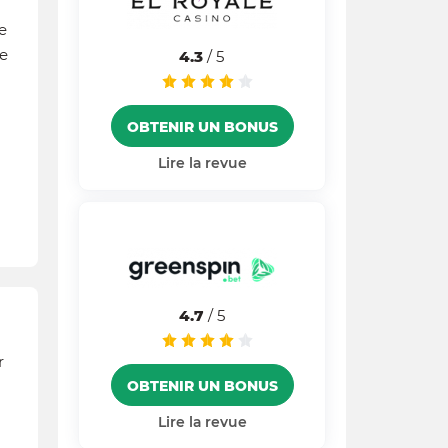
de
de
4.3
/ 5
OBTENIR UN BONUS
Lire la revue
4.7
/ 5
r
OBTENIR UN BONUS
Lire la revue