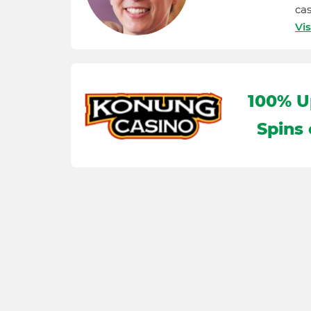
ca
Vis
100% U
Spins 