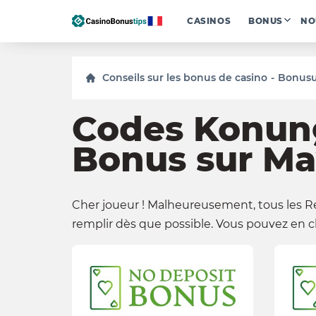
CASINOS
BONUS
NO
Conseils sur les bonus de casino
Bonusu
Codes Konun
Bonus sur Ma
Cher joueur ! Malheureusement, tous les Re
remplir dès que possible. Vous pouvez en c