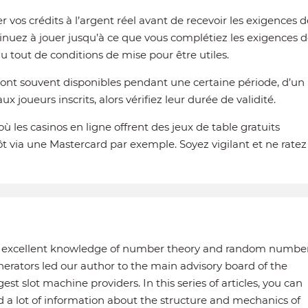
rer vos crédits à l’argent réel avant de recevoir les exigences 
inuez à jouer jusqu’à ce que vous complétiez les exigences 
u tout de conditions de mise pour être utiles.
ont souvent disponibles pendant une certaine période, d’un
x joueurs inscrits, alors vérifiez leur durée de validité.
 où les casinos en ligne offrent des jeux de table gratuits
 via une Mastercard par exemple. Soyez vigilant et ne ratez
 excellent knowledge of number theory and random numbe
erators led our author to the main advisory board of the
gest slot machine providers. In this series of articles, you can
d a lot of information about the structure and mechanics of