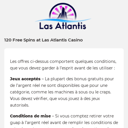
120 Free Spins at Las Atlantis Casino
Les offres ci-dessus comportent quelques conditions,
que vous devez garder à l’esprit avant de les utiliser :
Jeux acceptés
– La plupart des bonus gratuits pour
de l’argent réel ne sont disponibles que pour une
catégorie, comme les machines à sous ou le craps.
Vous devez vérifier, que vous jouez à des jeux
autorisés.
Conditions de mise
– Si vous comptez retirer votre
guap à l’argent réel avant de remplir les conditions de