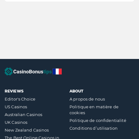
REVIEWS
ABOUT
Editor's Choice
A propos de nous
US Casinos
Politique en matière de
cookies
Australian Casinos
Politique de confidentialité
UK Casinos
Conditions d’utilisation
New Zealand Casinos
The Best Online Casinos in