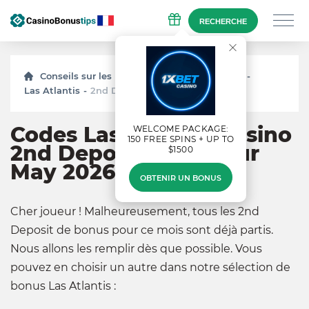
RECHERCHE
Conseils sur les bonus de casino
Bonusuri
Las Atlantis
2nd Deposit Bonus
Codes Las Atlantis Casino
WELCOME PACKAGE:
150 FREE SPINS + UP TO
2nd Deposit Bonus sur
$1500
May 2026
OBTENIR UN BONUS
Cher joueur ! Malheureusement, tous les 2nd
Deposit de bonus pour ce mois sont déjà partis.
Nous allons les remplir dès que possible. Vous
pouvez en choisir un autre dans notre sélection de
bonus Las Atlantis :