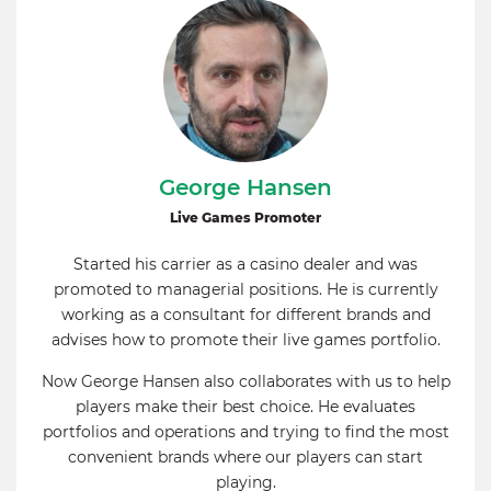
George Hansen
Live Games Promoter
Started his carrier as a casino dealer and was
promoted to managerial positions. He is currently
working as a consultant for different brands and
advises how to promote their live games portfolio.
Now George Hansen also collaborates with us to help
players make their best choice. He evaluates
portfolios and operations and trying to find the most
convenient brands where our players can start
playing.