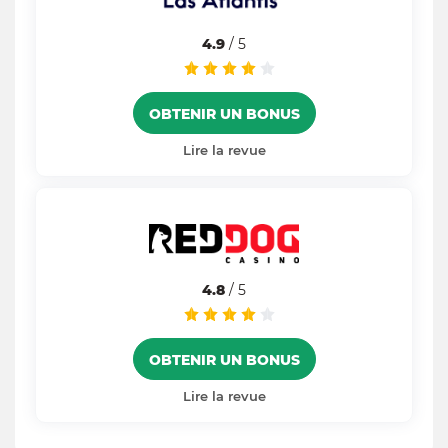
4.9
/ 5
OBTENIR UN BONUS
Lire la revue
4.8
/ 5
OBTENIR UN BONUS
Lire la revue