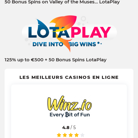
50 Bonus Spins on Valley of the Muses… LotaPlay
125% up to €500 + 50 Bonus Spins LotaPlay
LES MEILLEURS CASINOS EN LIGNE
4.8
/ 5