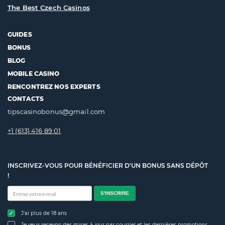
The Best Czech Casinos
GUIDES
BONUS
BLOG
MOBILE CASINO
RENCONTREZ NOS EXPERTS
CONTACTS
tipscasinobonus@gmail.com
+1 (613) 416 89 01
INSCRIVEZ-VOUS POUR BÉNÉFICIER D'UN BONUS SANS DÉPÔT
!
S'INSCRIRE
J'ai plus de 18 ans
Je veux recevoir des mises à jour par courriel et les dernières promotions