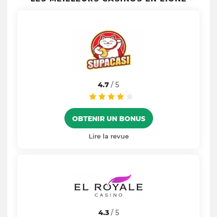
4.7
/ 5
OBTENIR UN BONUS
Lire la revue
4.3
/ 5