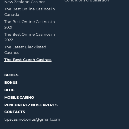
Conditions d’utilisation
New Zealand Casinos
The Best Online Casinos in
Canada
The Best Online Casinos in
2021
The Best Online Casinos in
2022
The Latest Blacklisted
Casinos
The Best Czech Casinos
GUIDES
BONUS
BLOG
MOBILE CASINO
RENCONTREZ NOS EXPERTS
CONTACTS
tipscasinobonus@gmail.com