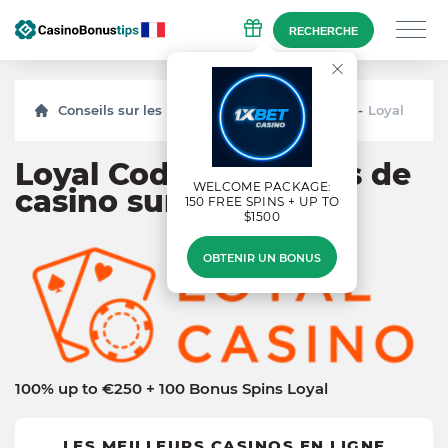
RECHERCHE
Conseils sur les bonus de casino
Bonusuri
Loyal
Loyal Codes de bonus de
WELCOME PACKAGE:
casino sur May 2026
150 FREE SPINS + UP TO
$1500
OBTENIR UN BONUS
100% up to €250 + 100 Bonus Spins Loyal
LES MEILLEURS CASINOS EN LIGNE