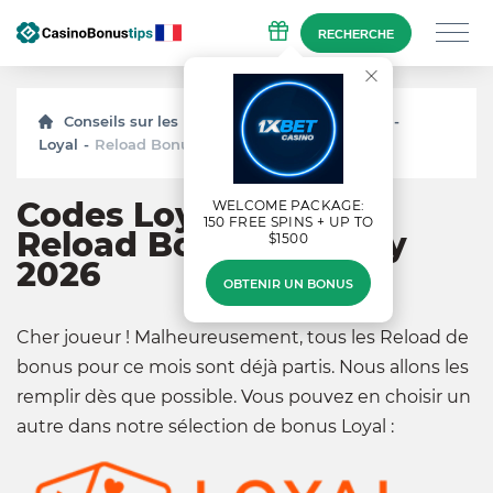
RECHERCHE
Conseils sur les bonus de casino
Bonusuri
Loyal
Reload Bonus
Codes Loyal Casino
WELCOME PACKAGE:
150 FREE SPINS + UP TO
Reload Bonus sur May
$1500
2026
OBTENIR UN BONUS
Cher joueur ! Malheureusement, tous les Reload de
bonus pour ce mois sont déjà partis. Nous allons les
remplir dès que possible. Vous pouvez en choisir un
autre dans notre sélection de bonus Loyal :