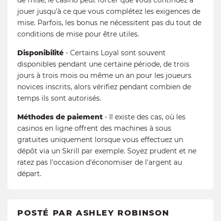
de mise, le casino peut forcer que vous continuez à
jouer jusqu'à ce que vous complétez les exigences de
mise. Parfois, les bonus ne nécessitent pas du tout de
conditions de mise pour être utiles.
Disponibilité
- Certains Loyal sont souvent
disponibles pendant une certaine période, de trois
jours à trois mois ou même un an pour les joueurs
novices inscrits, alors vérifiez pendant combien de
temps ils sont autorisés.
Méthodes de paiement
- Il existe des cas, où les
casinos en ligne offrent des machines à sous
gratuites uniquement lorsque vous effectuez un
dépôt via un Skrill par exemple. Soyez prudent et ne
ratez pas l'occasion d'économiser de l'argent au
départ.
POSTÉ PAR ASHLEY ROBINSON