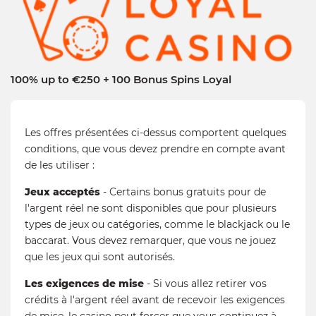
100% up to €250 + 100 Bonus Spins Loyal
Les offres présentées ci-dessus comportent quelques
conditions, que vous devez prendre en compte avant
de les utiliser :
Jeux acceptés
- Certains bonus gratuits pour de
l'argent réel ne sont disponibles que pour plusieurs
types de jeux ou catégories, comme le blackjack ou le
baccarat. Vous devez remarquer, que vous ne jouez
que les jeux qui sont autorisés.
Les exigences de mise
- Si vous allez retirer vos
crédits à l'argent réel avant de recevoir les exigences