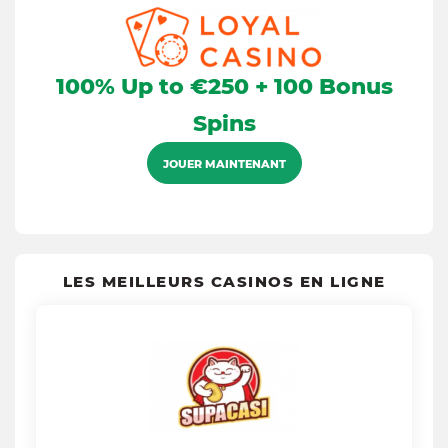
100% Up to €250 + 100 Bonus
Spins
JOUER MAINTENANT
LES MEILLEURS CASINOS EN LIGNE