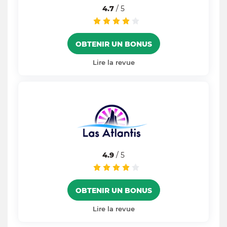
4.7
/ 5
OBTENIR UN BONUS
Lire la revue
4.9
/ 5
OBTENIR UN BONUS
Lire la revue