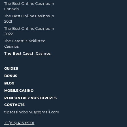
The Best Online Casinos in
Canada
The Best Online Casinos in
2021
The Best Online Casinos in
2022
The Latest Blacklisted
Casinos
The Best Czech Casinos
GUIDES
BONUS
BLOG
MOBILE CASINO
RENCONTREZ NOS EXPERTS
CONTACTS
tipscasinobonus@gmail.com
+1 (613) 416 89 01