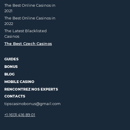
The Best Online Casinos in
2021
The Best Online Casinos in
2022
The Latest Blacklisted
Casinos
The Best Czech Casinos
GUIDES
BONUS
BLOG
MOBILE CASINO
RENCONTREZ NOS EXPERTS
CONTACTS
tipscasinobonus@gmail.com
+1 (613) 416 89 01