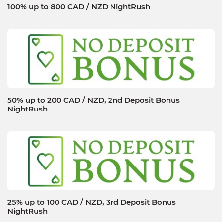
100% up to 800 CAD / NZD NightRush
50% up to 200 CAD / NZD, 2nd Deposit Bonus
NightRush
25% up to 100 CAD / NZD, 3rd Deposit Bonus
NightRush