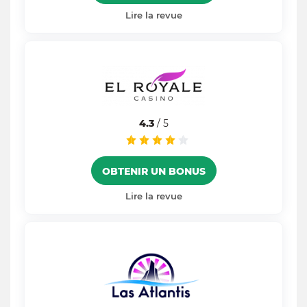
Lire la revue
4.3
/ 5
OBTENIR UN BONUS
Lire la revue