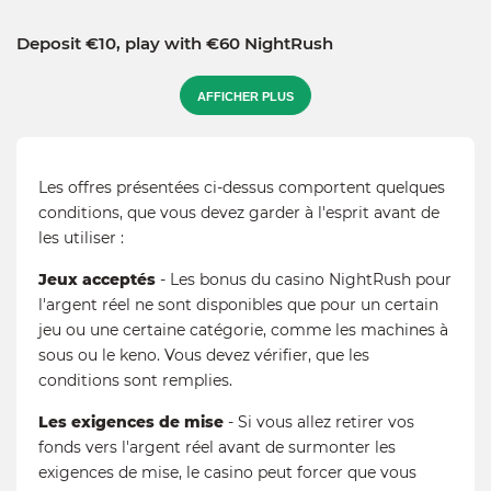
Deposit €10, play with €60 NightRush
AFFICHER PLUS
Les offres présentées ci-dessus comportent quelques
conditions, que vous devez garder à l'esprit avant de
les utiliser :
Jeux acceptés
- Les bonus du casino NightRush pour
l'argent réel ne sont disponibles que pour un certain
jeu ou une certaine catégorie, comme les machines à
sous ou le keno. Vous devez vérifier, que les
conditions sont remplies.
Les exigences de mise
- Si vous allez retirer vos
fonds vers l'argent réel avant de surmonter les
exigences de mise, le casino peut forcer que vous