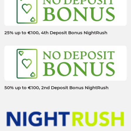
25% up to €100, 4th Deposit Bonus NightRush
50% up to €100, 2nd Deposit Bonus NightRush