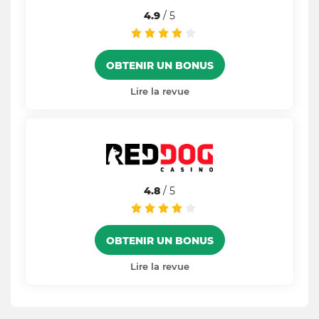
4.9
/ 5
OBTENIR UN BONUS
Lire la revue
4.8
/ 5
OBTENIR UN BONUS
Lire la revue