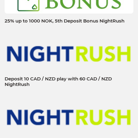
25% up to 1000 NOK, 5th Deposit Bonus NightRush
Deposit 10 CAD / NZD play with 60 CAD / NZD
NightRush