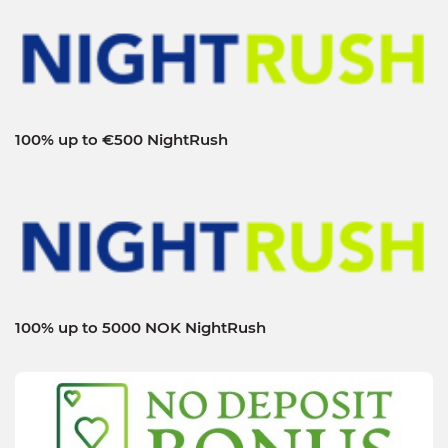
100% up to €500 NightRush
100% up to 5000 NOK NightRush