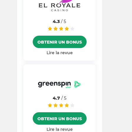
4.3
/ 5
OBTENIR UN BONUS
Lire la revue
4.7
/ 5
OBTENIR UN BONUS
Lire la revue