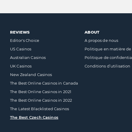
REVIEWS
ABOUT
Editor's Choice
A propos de nous
US Casinos
Politique en matière de
Australian Casinos
Politique de confidentia
UK Casinos
Conditions d’utilisation
New Zealand Casinos
The Best Online Casinos in Canada
The Best Online Casinos in 2021
The Best Online Casinos in 2022
The Latest Blacklisted Casinos
The Best Czech Casinos