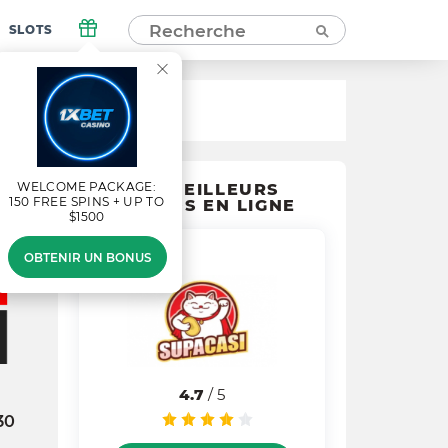
SLOTS
o
WELCOME PACKAGE:
LES MEILLEURS
150 FREE SPINS + UP TO
CASINOS EN LIGNE
$1500
OBTENIR UN BONUS
4.7
/ 5
30