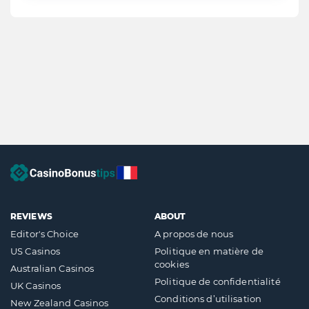
REVIEWS
ABOUT
Editor's Choice
A propos de nous
US Casinos
Politique en matière de
cookies
Australian Casinos
Politique de confidentialité
UK Casinos
Conditions d’utilisation
New Zealand Casinos