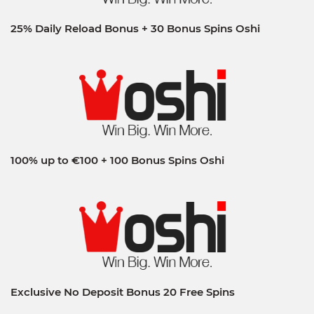
25% Daily Reload Bonus + 30 Bonus Spins Oshi
100% up to €100 + 100 Bonus Spins Oshi
Exclusive No Deposit Bonus 20 Free Spins