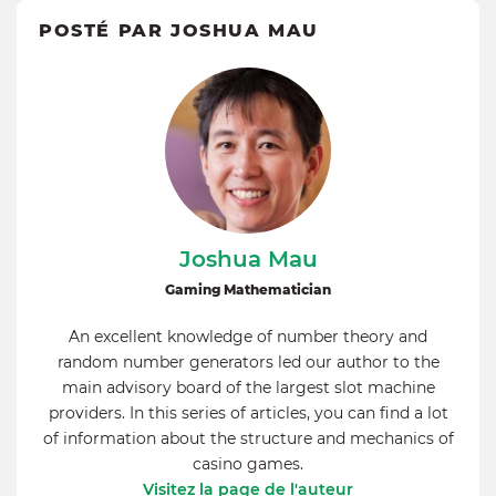
POSTÉ PAR JOSHUA MAU
Joshua Mau
Gaming Mathematician
An excellent knowledge of number theory and
random number generators led our author to the
main advisory board of the largest slot machine
providers. In this series of articles, you can find a lot
of information about the structure and mechanics of
casino games.
Visitez la page de l'auteur