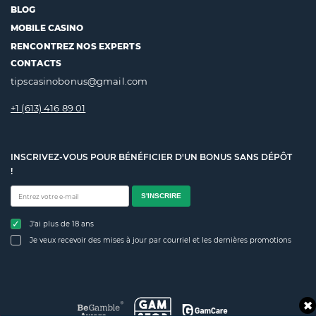
BLOG
MOBILE CASINO
RENCONTREZ NOS EXPERTS
CONTACTS
tipscasinobonus@gmail.com
+1 (613) 416 89 01
INSCRIVEZ-VOUS POUR BÉNÉFICIER D'UN BONUS SANS DÉPÔT
!
S'INSCRIRE
J'ai plus de 18 ans
Je veux recevoir des mises à jour par courriel et les dernières promotions