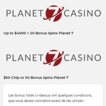
Up to $4000 + 20 Bonus Spins Planet 7
$50 Chip or 50 Bonus Spins Planet 7
Les bonus listés ci-dessus ont quelques conditions,
que vous devez connaître avant de les utiliser :