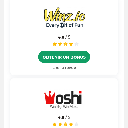
4.8
/ 5
OBTENIR UN BONUS
Lire la revue
4.8
/ 5