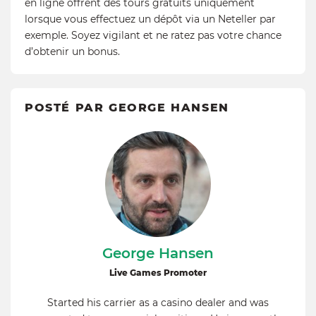
en ligne offrent des tours gratuits uniquement
lorsque vous effectuez un dépôt via un Neteller par
exemple. Soyez vigilant et ne ratez pas votre chance
d’obtenir un bonus.
POSTÉ PAR GEORGE HANSEN
George Hansen
Live Games Promoter
Started his carrier as a casino dealer and was