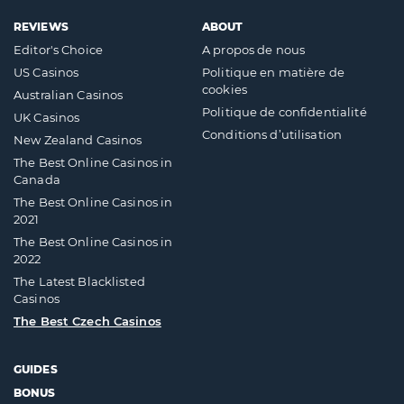
REVIEWS
ABOUT
Editor's Choice
A propos de nous
US Casinos
Politique en matière de
cookies
Australian Casinos
Politique de confidentialité
UK Casinos
Conditions d’utilisation
New Zealand Casinos
The Best Online Casinos in
Canada
The Best Online Casinos in
2021
The Best Online Casinos in
2022
The Latest Blacklisted
Casinos
The Best Czech Casinos
GUIDES
BONUS