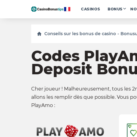
CASINOS
BONUS
NO
Conseils sur les bonus de casino
Bonusu
Codes PlayA
Deposit Bonu
Cher joueur ! Malheureusement, tous les 2
allons les remplir dès que possible. Vous p
PlayAmo :