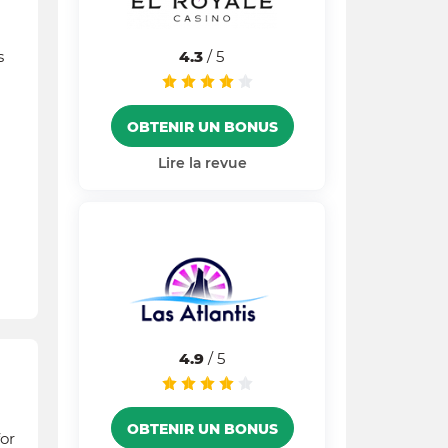
4.3
/ 5
s
OBTENIR UN BONUS
Lire la revue
4.9
/ 5
OBTENIR UN BONUS
for