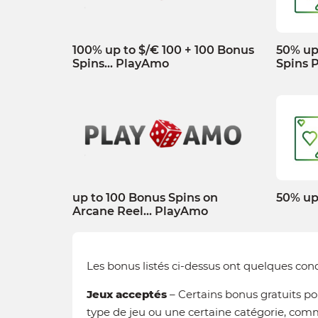
100% up to $/€ 100 + 100 Bonus
50% up
Spins… PlayAmo
Spins 
up to 100 Bonus Spins on
50% up
Arcane Reel… PlayAmo
Les bonus listés ci-dessus ont quelques condi
Jeux acceptés
– Certains bonus gratuits po
type de jeu ou une certaine catégorie, comm