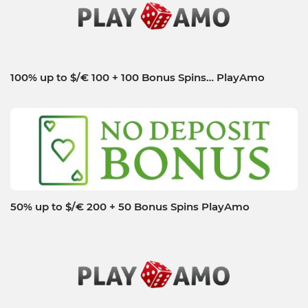
100% up to $/€ 100 + 100 Bonus Spins… PlayAmo
50% up to $/€ 200 + 50 Bonus Spins PlayAmo