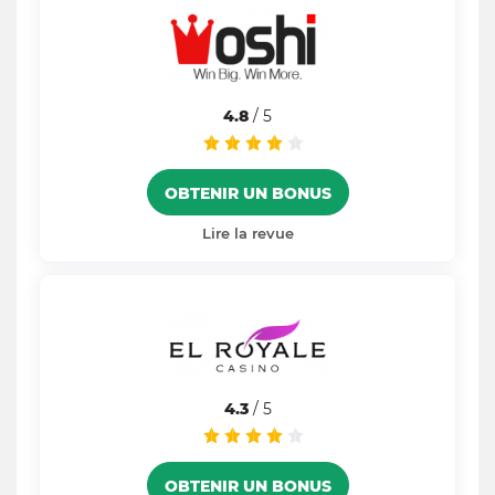
4.8
/ 5
OBTENIR UN BONUS
Lire la revue
4.3
/ 5
OBTENIR UN BONUS