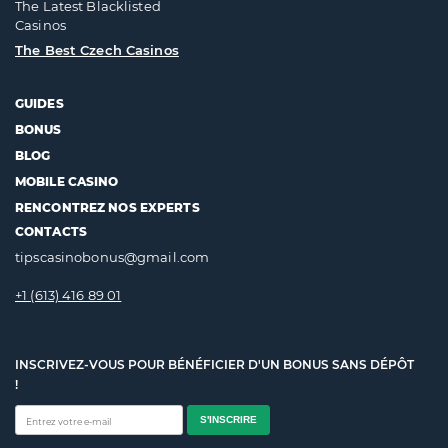
The Latest Blacklisted
Casinos
The Best Czech Casinos
GUIDES
BONUS
BLOG
MOBILE CASINO
RENCONTREZ NOS EXPERTS
CONTACTS
tipscasinobonus@gmail.com
+1 (613) 416 89 01
INSCRIVEZ-VOUS POUR BÉNÉFICIER D'UN BONUS SANS DÉPÔT
!
S'INSCRIRE