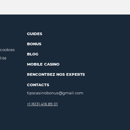
GUIDES
BONUS
 cookies
BLOG
lité
MOBILE CASINO
RENCONTREZ NOS EXPERTS
CONTACTS
tipscasinobonus@gmail.com
+1 (613) 416 89 01