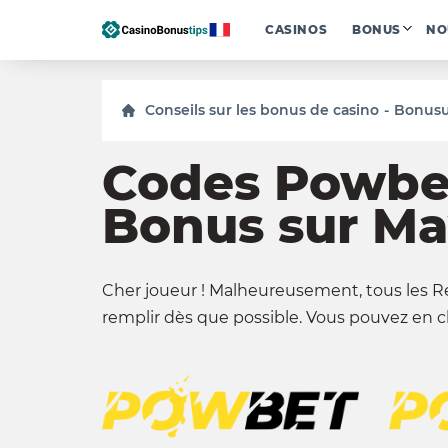
CASINOS
BONUS
NO
Conseils sur les bonus de casino
Bonusu
Codes Powbet
Bonus sur Ma
Cher joueur ! Malheureusement, tous les Re
remplir dès que possible. Vous pouvez en c