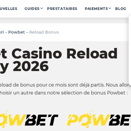
UVELLES
GUIDES
PRESTATAIRES
PAIEMENTS
BLOG
ri
Powbet
Reload Bonus
 Casino Reload
y 2026
load de bonus pour ce mois sont déjà partis. Nous allons
hoisir un autre dans notre sélection de bonus Powbet :