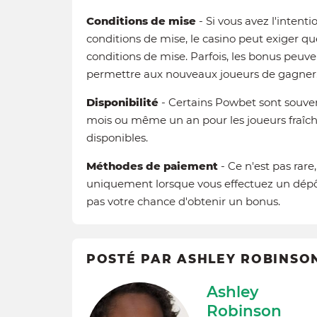
Conditions de mise
- Si vous avez l'intenti
conditions de mise, le casino peut exiger qu
conditions de mise. Parfois, les bonus peuve
permettre aux nouveaux joueurs de gagner
Disponibilité
- Certains Powbet sont souven
mois ou même un an pour les joueurs fraîche
disponibles.
Méthodes de paiement
- Ce n'est pas rare,
uniquement lorsque vous effectuez un dépôt
pas votre chance d'obtenir un bonus.
POSTÉ PAR ASHLEY ROBINSO
Ashley
Robinson