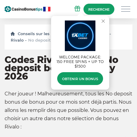
RECHERCHE
Conseils sur les bonus de casino
Bonusuri
Rivalo
No deposit bonus
Codes Rivalo Casino No
WELCOME PACKAGE:
150 FREE SPINS + UP TO
deposit bonus sur May
$1500
2026
OBTENIR UN BONUS
Cher joueur ! Malheureusement, tous les No deposit
bonus de bonus pour ce mois sont déjà partis. Nous
allons les remplir dès que possible. Vous pouvez en
choisir un autre dans notre sélection de bonus
Rivalo :