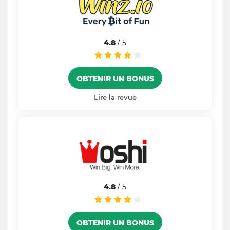
4.8
/ 5
OBTENIR UN BONUS
Lire la revue
4.8
/ 5
OBTENIR UN BONUS