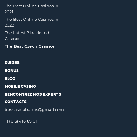
The Best Online Casinos in
2021
The Best Online Casinos in
2022
The Latest Blacklisted
Casinos
The Best Czech Casinos
GUIDES
BONUS
BLOG
MOBILE CASINO
RENCONTREZ NOS EXPERTS
CONTACTS
tipscasinobonus@gmail.com
+1 (613) 416 89 01