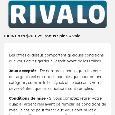
100% up to $70 + 25 Bonus Spins Rivalo
Les offres ci-dessus comportent quelques conditions,
que vous devez garder à l'esprit avant de les utiliser :
Jeux acceptés
- De nombreux bonus gratuits pour
de l'argent réel ne sont disponibles que pour ou une
catégorie, comme le blackjack ou le baccarat. Vous
devez vérifier, que les conditions sont remplies.
Conditions de mise
- Si vous comptez retirer votre
guap à l'argent réel avant de remplir les conditions de
mise, le casino peut forcer que vous continuiez à