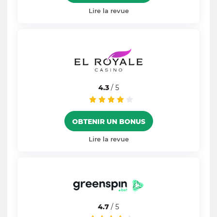
Lire la revue
4.3
/ 5
OBTENIR UN BONUS
Lire la revue
4.7
/ 5