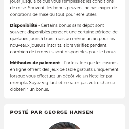
jouer jusqu'à ce que vous remplissiez les conditions
de mise. Souvent, les bonus peuvent ne pas exiger de
conditions de mise du tout pour être utiles.
Disponibilité
- Certains bonus sans dépôt sont
souvent disponibles pendant une certaine période, de
quelques jours à trois mois ou même un an pour les
nouveaux joueurs inscrits, alors vérifiez pendant
combien de temps ils sont disponibles pour le bonus.
Méthodes de paiement
- Parfois, lorsque les casinos
en ligne offrent des jeux de table gratuits uniquement
lorsque vous effectuez un dépôt via un Neteller par
exemple. Soyez vigilant et ne ratez pas votre chance
d'obtenir un bonus.
POSTÉ PAR GEORGE HANSEN