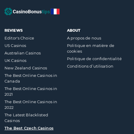
REVIEWS
ABOUT
Editor's Choice
A propos de nous
US Casinos
Politique en matière de
cookies
Australian Casinos
Politique de confidentialité
UK Casinos
Conditions d’utilisation
New Zealand Casinos
The Best Online Casinos in
Canada
The Best Online Casinos in
2021
The Best Online Casinos in
2022
The Latest Blacklisted
Casinos
The Best Czech Casinos