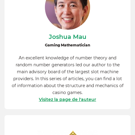
Joshua Mau
Gaming Mathematician
An excellent knowledge of number theory and
random number generators led our author to the
main advisory board of the largest slot machine
providers. In this series of articles, you can find a lot
of information about the structure and mechanics of
casino games.
Visitez la page de l'auteur