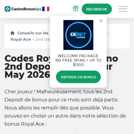
RECHERCHE
Conseils sur les bonus de casino
Bonusuri
Royal Ace
2nd Deposit Bonus
Codes Royal Ace Casino
WELCOME PACKAGE:
150 FREE SPINS + UP TO
2nd Deposit Bonus sur
$1500
May 2026
OBTENIR UN BONUS
Cher joueur ! Malheureusement, tous les 2nd
Deposit de bonus pour ce mois sont déjà partis.
Nous allons les remplir dès que possible. Vous
pouvez en choisir un autre dans notre sélection de
bonus Royal Ace :