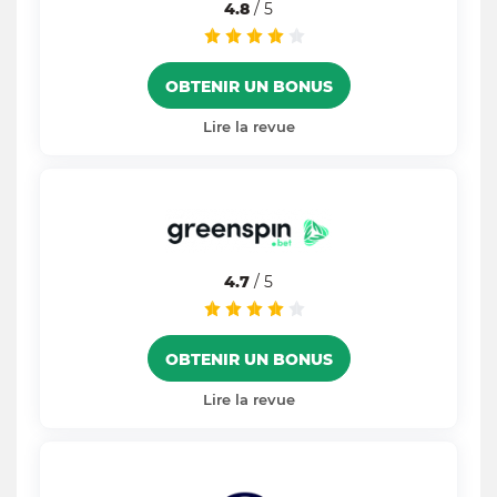
4.8
/ 5
OBTENIR UN BONUS
Lire la revue
4.7
/ 5
OBTENIR UN BONUS
Lire la revue