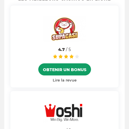
4.7
/ 5
OBTENIR UN BONUS
Lire la revue