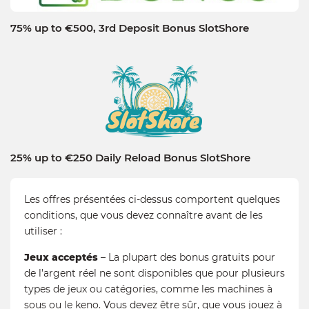
75% up to €500, 3rd Deposit Bonus SlotShore
25% up to €250 Daily Reload Bonus SlotShore
Les offres présentées ci-dessus comportent quelques
conditions, que vous devez connaître avant de les
utiliser :
Jeux acceptés
– La plupart des bonus gratuits pour
de l’argent réel ne sont disponibles que pour plusieurs
types de jeux ou catégories, comme les machines à
sous ou le keno. Vous devez être sûr, que vous jouez à