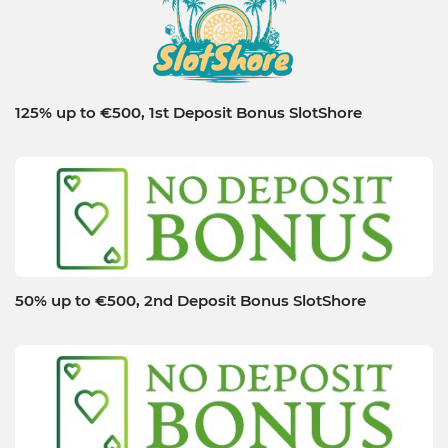
125% up to €500, 1st Deposit Bonus SlotShore
50% up to €500, 2nd Deposit Bonus SlotShore