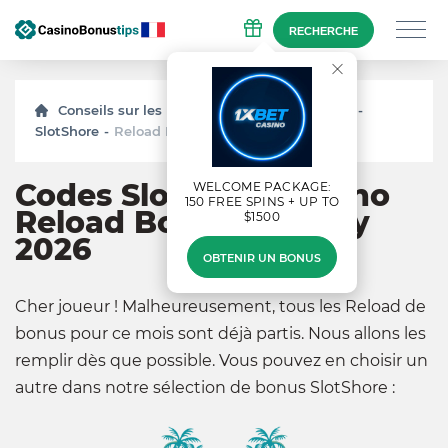
RECHERCHE
Conseils sur les bonus de casino
Bonusuri
SlotShore
Reload Bonus
Codes SlotShore Casino
WELCOME PACKAGE:
150 FREE SPINS + UP TO
Reload Bonus sur May
$1500
2026
OBTENIR UN BONUS
Cher joueur ! Malheureusement, tous les Reload de
bonus pour ce mois sont déjà partis. Nous allons les
remplir dès que possible. Vous pouvez en choisir un
autre dans notre sélection de bonus SlotShore :