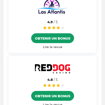
4.9
/ 5
OBTENIR UN BONUS
Lire la revue
4.8
/ 5
OBTENIR UN BONUS
Lire la revue