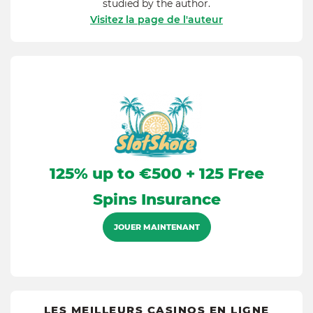
studied by the author.
Visitez la page de l'auteur
125% up to €500 + 125 Free
Spins Insurance
JOUER MAINTENANT
LES MEILLEURS CASINOS EN LIGNE