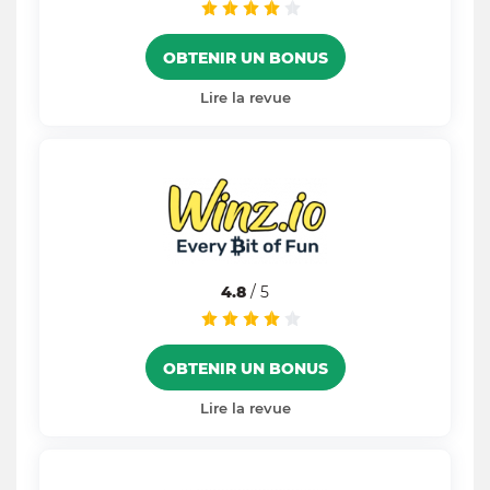
OBTENIR UN BONUS
Lire la revue
4.8
/ 5
OBTENIR UN BONUS
Lire la revue