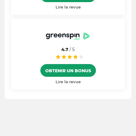
Lire la revue
4.7
/ 5
OBTENIR UN BONUS
Lire la revue