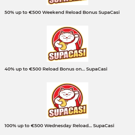
50% up to €500 Weekend Reload Bonus SupaCasi
40% up to €500 Reload Bonus on… SupaCasi
100% up to €500 Wednesday Reload… SupaCasi