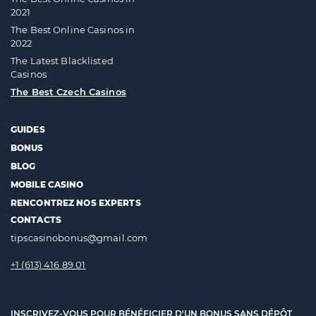
2021
The Best Online Casinos in
2022
The Latest Blacklisted
Casinos
The Best Czech Casinos
GUIDES
BONUS
BLOG
MOBILE CASINO
RENCONTREZ NOS EXPERTS
CONTACTS
tipscasinobonus@gmail.com
+1 (613) 416 89 01
INSCRIVEZ-VOUS POUR BÉNÉFICIER D'UN BONUS SANS DÉPÔT