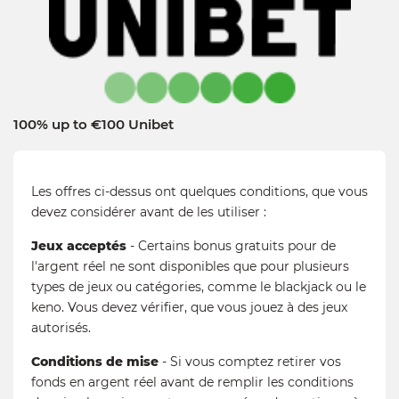
100% up to €100 Unibet
Les offres ci-dessus ont quelques conditions, que vous
devez considérer avant de les utiliser :
Jeux acceptés
- Certains bonus gratuits pour de
l'argent réel ne sont disponibles que pour plusieurs
types de jeux ou catégories, comme le blackjack ou le
keno. Vous devez vérifier, que vous jouez à des jeux
autorisés.
Conditions de mise
- Si vous comptez retirer vos
fonds en argent réel avant de remplir les conditions