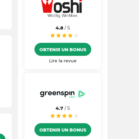
4.8
/ 5
OBTENIR UN BONUS
Lire la revue
4.7
/ 5
OBTENIR UN BONUS