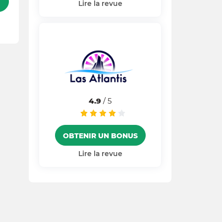
T
Lire la revue
4.9
/ 5
OBTENIR UN BONUS
Lire la revue