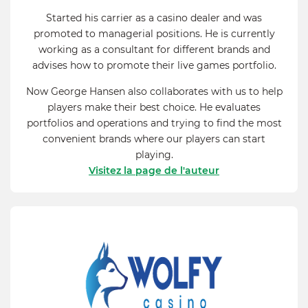
Started his carrier as a casino dealer and was
promoted to managerial positions. He is currently
working as a consultant for different brands and
advises how to promote their live games portfolio.
Now George Hansen also collaborates with us to help
players make their best choice. He evaluates
portfolios and operations and trying to find the most
convenient brands where our players can start
playing.
Visitez la page de l'auteur