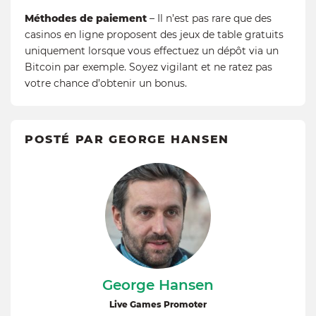
Méthodes de paiement
– Il n’est pas rare que des
casinos en ligne proposent des jeux de table gratuits
uniquement lorsque vous effectuez un dépôt via un
Bitcoin par exemple. Soyez vigilant et ne ratez pas
votre chance d’obtenir un bonus.
POSTÉ PAR GEORGE HANSEN
George Hansen
Live Games Promoter