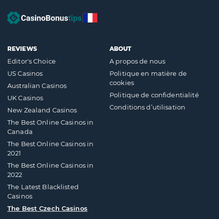
REVIEWS
ABOUT
Editor's Choice
A propos de nous
US Casinos
Politique en matière de
cookies
Australian Casinos
Politique de confidentialité
UK Casinos
Conditions d’utilisation
New Zealand Casinos
The Best Online Casinos in
Canada
The Best Online Casinos in
2021
The Best Online Casinos in
2022
The Latest Blacklisted
Casinos
The Best Czech Casinos