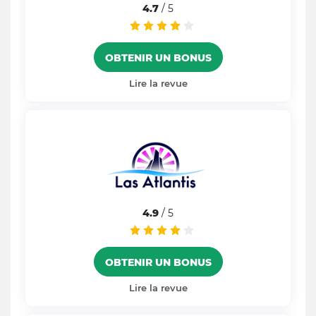
4.7
/ 5
OBTENIR UN BONUS
Lire la revue
4.9
/ 5
OBTENIR UN BONUS
Lire la revue