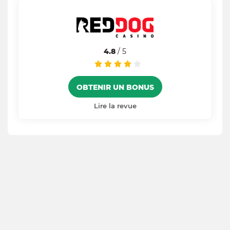
4.8
/ 5
OBTENIR UN BONUS
Lire la revue