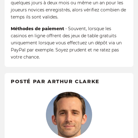
quelques jours à deux mois ou même un an pour les
joueurs novices enregistrés, alors vérifiez combien de
temps ils sont valides.
Méthodes de paiement
- Souvent, lorsque les
casinos en ligne offrent des jeux de table gratuits
uniquement lorsque vous effectuez un dépôt via un
PayPal par exemple. Soyez prudent et ne ratez pas
votre chance.
POSTÉ PAR ARTHUR CLARKE