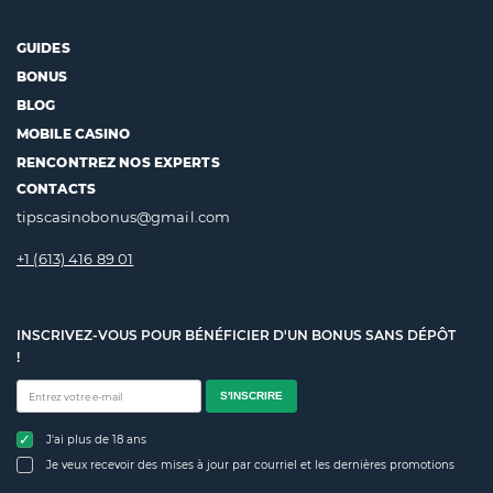
GUIDES
BONUS
BLOG
MOBILE CASINO
RENCONTREZ NOS EXPERTS
CONTACTS
tipscasinobonus@gmail.com
+1 (613) 416 89 01
INSCRIVEZ-VOUS POUR BÉNÉFICIER D'UN BONUS SANS DÉPÔT
!
S'INSCRIRE
J'ai plus de 18 ans
Je veux recevoir des mises à jour par courriel et les dernières promotions