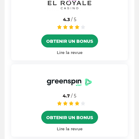
4.3
/ 5
OBTENIR UN BONUS
Lire la revue
4.7
/ 5
OBTENIR UN BONUS
Lire la revue