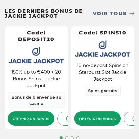
LES DERNIERS BONUS DE
VOIR TOUS
JACKIE JACKPOT
Code:
Code:
Code:
SPINS10
SPINS10
Code:
DEPOSIT20
DEPOSIT20
10 no-deposit Spins on
150% up to €400 + 20
Starburst Slot Jackie
Bonus Spins… Jackie
Jackpot
Jackpot
10 no-deposit Spins on
No deposit
Dépôt
150% up to €400 + 20
Starburst Slot Jackie
required
minimum
Dépôt
€10
Bonus Spins… Jackie
Jackpot
minimum
Type de
Jackpot
Spins gratuits
bonus
Bonus de
Spins gratuits
Type de
bienvenue au
Bonus de bienvenue au
Yes
Encaissable
bonus
casino
casino
Valeur du
€400
bonus
OBTENIR UN BONUS
OBTENIR UN BONUS
OBTENIR UN BONUS
OBTENIR UN BONUS
Taux de
35xb
victoire