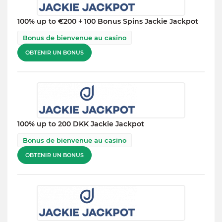
100% up to €200 + 100 Bonus Spins Jackie Jackpot
Bonus de bienvenue au casino
OBTENIR UN BONUS
100% up to 200 DKK Jackie Jackpot
Bonus de bienvenue au casino
OBTENIR UN BONUS