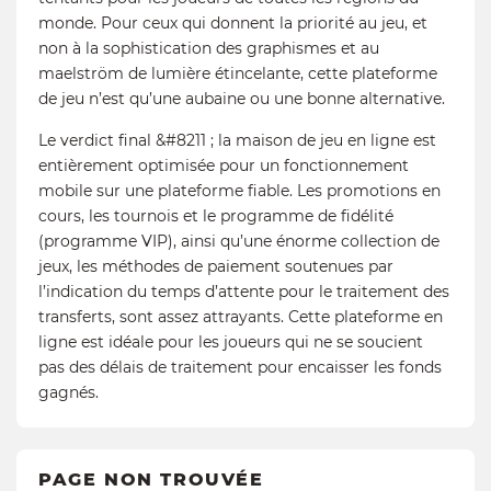
monde. Pour ceux qui donnent la priorité au jeu, et
non à la sophistication des graphismes et au
maelström de lumière étincelante, cette plateforme
de jeu n’est qu’une aubaine ou une bonne alternative.
Le verdict final &#8211 ; la maison de jeu en ligne est
entièrement optimisée pour un fonctionnement
mobile sur une plateforme fiable. Les promotions en
cours, les tournois et le programme de fidélité
(programme VIP), ainsi qu’une énorme collection de
jeux, les méthodes de paiement soutenues par
l’indication du temps d’attente pour le traitement des
transferts, sont assez attrayants. Cette plateforme en
ligne est idéale pour les joueurs qui ne se soucient
pas des délais de traitement pour encaisser les fonds
gagnés.
PAGE NON TROUVÉE