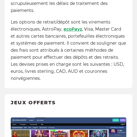
scrupuleusement les délais de traitement des
paiements.
Les options de retrait/dépôt sont les virements
électroniques, AstroPay,
ecoPayz
, Visa, Master Card
et autres cartes bancaires, portefeuilles électroniques
et systèmes de paiement. Il convient de souligner que
des frais sont attribués à certaines méthodes de
paiement pour effectuer des dépôts et des retraits.
Les devises prises en charge sont les suivantes : USD,
euros, livres sterling, CAD, AUD et couronnes
norvégiennes.
JEUX OFFERTS