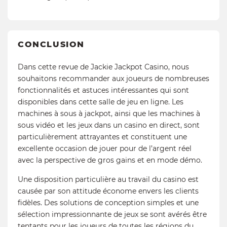
CONCLUSION
Dans cette revue de Jackie Jackpot Casino, nous
souhaitons recommander aux joueurs de nombreuses
fonctionnalités et astuces intéressantes qui sont
disponibles dans cette salle de jeu en ligne. Les
machines à sous à jackpot, ainsi que les machines à
sous vidéo et les jeux dans un casino en direct, sont
particulièrement attrayantes et constituent une
excellente occasion de jouer pour de l’argent réel
avec la perspective de gros gains et en mode démo.
Une disposition particulière au travail du casino est
causée par son attitude économe envers les clients
fidèles. Des solutions de conception simples et une
sélection impressionnante de jeux se sont avérés être
tentants pour les joueurs de toutes les régions du