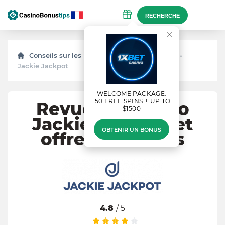
RECHERCHE
Conseils sur les bonus de casino
Critiques
Jackie Jackpot
WELCOME PACKAGE:
150 FREE SPINS + UP TO
Revue du Casino
$1500
Jackie Jackpot et
OBTENIR UN BONUS
offres de bonus
4.8
/ 5