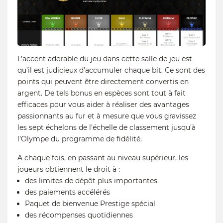
L’accent adorable du jeu dans cette salle de jeu est
qu’il est judicieux d’accumuler chaque bit. Ce sont des
points qui peuvent être directement convertis en
argent. De tels bonus en espèces sont tout à fait
efficaces pour vous aider à réaliser des avantages
passionnants au fur et à mesure que vous gravissez
les sept échelons de l’échelle de classement jusqu’à
l’Olympe du programme de fidélité.
A chaque fois, en passant au niveau supérieur, les
joueurs obtiennent le droit à :
des limites de dépôt plus importantes
des paiements accélérés
Paquet de bienvenue Prestige spécial
des récompenses quotidiennes