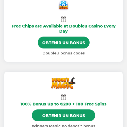
Free Chips are Available at Doubleu Casino Every
Day
OBTENIR UN BONUS
DoubleU bonus codes
100% Bonus Up to €200 + 100 Free Spins
OBTENIR UN BONUS
Winners Magic no deposit bonus