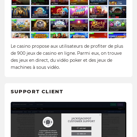
Le casino propose aux utilisateurs de profiter de plus
de 900 jeux de casino en ligne. Parmi eux, on trouve
des jeux en direct, du vidéo poker et des jeux de
machines à sous vidéo.
SUPPORT CLIENT