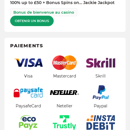
100% up to £50 + Bonus Spins on… Jackie Jackpot
Bonus de bienvenue au casino
OBTENIR UN BONUS
PAIEMENTS
Visa
Mastercard
Skrill
PaysafeCard
Neteller
Paypal