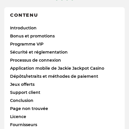
Yes
Encaissable
CONTENU
Introduction
Bonus et promotions
Programme VIP
Sécurité et réglementation
Processus de connexion
Application mobile de Jackie Jackpot Casino
Dépôts/retraits et méthodes de paiement
Jeux offerts
Support client
Conclusion
Page non trouvée
Licence
Fournisseurs