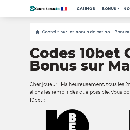
CASINOS
BONUS
NO
Conseils sur les bonus de casino
Bonusu
Codes 10bet 
Bonus sur Ma
Cher joueur ! Malheureusement, tous les 2
allons les remplir dès que possible. Vous p
10bet :