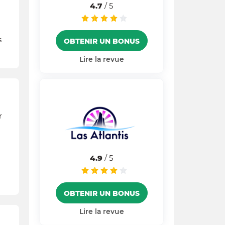
4.7
/ 5
s
OBTENIR UN BONUS
Lire la revue
r
4.9
/ 5
OBTENIR UN BONUS
Lire la revue