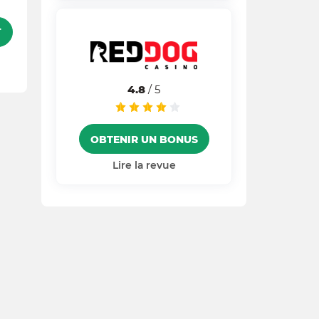
T
4.8
/ 5
OBTENIR UN BONUS
Lire la revue