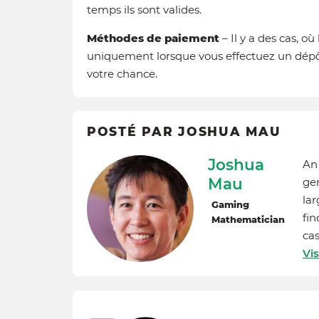
temps ils sont valides.
Méthodes de paiement
– Il y a des cas, où
uniquement lorsque vous effectuez un dépôt 
votre chance.
POSTÉ PAR JOSHUA MAU
Joshua
An
Mau
gen
lar
Gaming
fin
Mathematician
ca
Vis