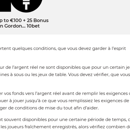
p to €100 + 25 Bonus
on Gordon… 10bet
tent quelques conditions, que vous devez garder à l’esprit
ur de l’argent réel ne sont disponibles que pour un certain j
es à sous ou les jeux de table. Vous devez vérifier, que vous
rer vos fonds vers l’argent réel avant de remplir les exigences
nuer à jouer jusqu’à ce que vous remplissiez les exigences de
er de conditions de mise du tout afin d’aider.
t souvent disponibles pour une certaine période de temps, 
les joueurs fraîchement enregistrés, alors vérifiez combien d